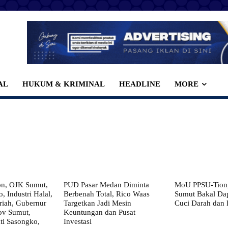
AL
HUKUM & KRIMINAL
HEADLINE
MORE
on, OJK Sumut,
PUD Pasar Medan Diminta
MoU PPSU-Tiong
, Industri Halal,
Berbenah Total, Rico Waas
Sumut Bakal Da
iah, Gubernur
Targetkan Jadi Mesin
Cuci Darah dan
ov Sumut,
Keuntungan dan Pusat
i Sasongko,
Investasi