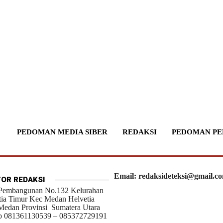
PEDOMAN MEDIA SIBER
REDAKSI
PEDOMAN PE
Email: redaksideteksi@gmail.c
OR REDAKSI
 Pembangunan No.132 Kelurahan
tia Timur Kec Medan Helvetia
Medan Provinsi Sumatera Utara
 081361130539 – 085372729191