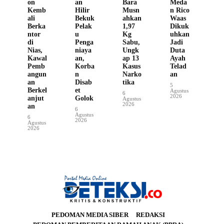
on
an
Bara
Meda
Kemb
Hilir
Musn
n Rico
ali
Bekuk
ahkan
Waas
Berka
Pelak
1,97
Dikuk
ntor
u
Kg
uhkan
di
Penga
Sabu,
Jadi
Nias,
niaya
Ungk
Duta
Kawal
an,
ap 13
Ayah
Pemb
Korba
Kasus
Telad
angun
n
Narko
an
an
Disab
tika
5
Berkel
et
Agustus
6
2026
anjut
Golok
Agustus
2026
an
6
Agustus
6
2026
Agustus
2026
PEDOMAN MEDIA SIBER
REDAKSI