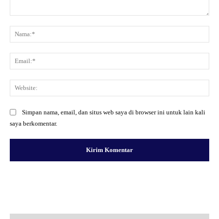
Komentar:
Na
Ema
Web
Simpan nama, email, dan situs web saya di browser ini untuk lain kali
saya berkomentar.
Facebook
X
Pinterest
WhatsApp