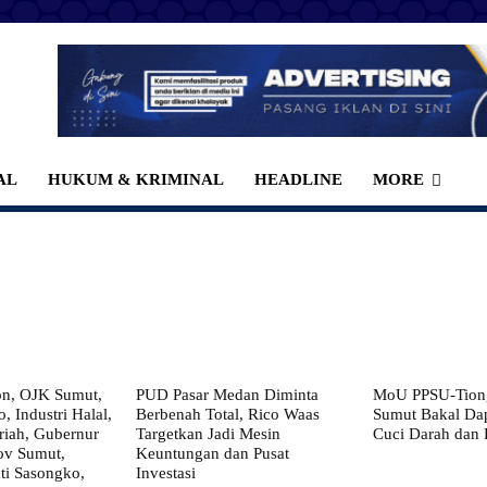
AL
HUKUM & KRIMINAL
HEADLINE
MORE
on, OJK Sumut,
PUD Pasar Medan Diminta
MoU PPSU-Tiong
, Industri Halal,
Berbenah Total, Rico Waas
Sumut Bakal Da
iah, Gubernur
Targetkan Jadi Mesin
Cuci Darah dan
ov Sumut,
Keuntungan dan Pusat
i Sasongko,
Investasi