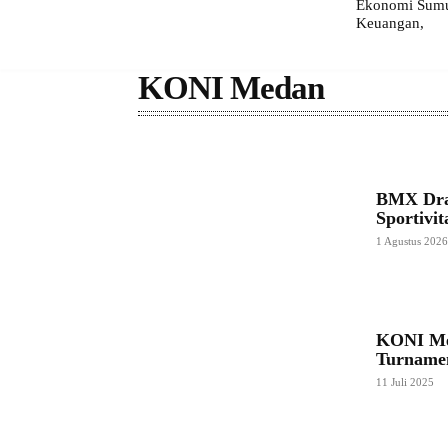
Ekonomi Sumut
Keuangan,
KONI Medan
BMX Dra
Sportivit
1 Agustus 202
KONI Me
Turnamen
11 Juli 2025