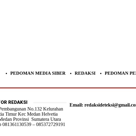
PEDOMAN MEDIA SIBER
REDAKSI
PEDOMAN PE
OR REDAKSI
Email: redaksideteksi@gmail.c
 Pembangunan No.132 Kelurahan
tia Timur Kec Medan Helvetia
Medan Provinsi Sumatera Utara
 081361130539 – 085372729191