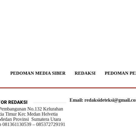
PEDOMAN MEDIA SIBER
REDAKSI
PEDOMAN PE
Email: redaksideteksi@gmail.c
OR REDAKSI
 Pembangunan No.132 Kelurahan
tia Timur Kec Medan Helvetia
Medan Provinsi Sumatera Utara
 081361130539 – 085372729191