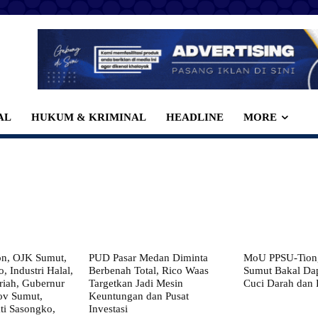
AL
HUKUM & KRIMINAL
HEADLINE
MORE
on, OJK Sumut,
PUD Pasar Medan Diminta
MoU PPSU-Tiong
, Industri Halal,
Berbenah Total, Rico Waas
Sumut Bakal Da
iah, Gubernur
Targetkan Jadi Mesin
Cuci Darah dan
ov Sumut,
Keuntungan dan Pusat
i Sasongko,
Investasi