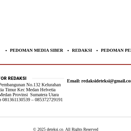
PEDOMAN MEDIA SIBER
REDAKSI
PEDOMAN PE
OR REDAKSI
Email: redaksideteksi@gmail.c
 Pembangunan No.132 Kelurahan
tia Timur Kec Medan Helvetia
Medan Provinsi Sumatera Utara
 081361130539 – 085372729191
© 2025 deteksi.co. All Rights Reserved