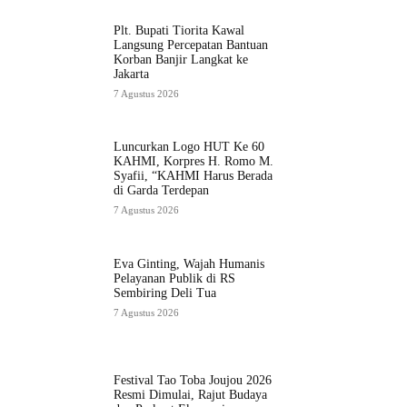
Plt. Bupati Tiorita Kawal
Langsung Percepatan Bantuan
Korban Banjir Langkat ke
Jakarta
7 Agustus 2026
Luncurkan Logo HUT Ke 60
KAHMI, Korpres H. Romo M.
Syafii, “KAHMI Harus Berada
di Garda Terdepan
7 Agustus 2026
Eva Ginting, Wajah Humanis
Pelayanan Publik di RS
Sembiring Deli Tua
7 Agustus 2026
Festival Tao Toba Joujou 2026
Resmi Dimulai, Rajut Budaya