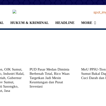
AL
HUKUM & KRIMINAL
HEADLINE
MORE
on, OJK Sumut,
PUD Pasar Medan Diminta
MoU PPSU-Tiong
, Industri Halal,
Berbenah Total, Rico Waas
Sumut Bakal Da
iah, Gubernur
Targetkan Jadi Mesin
Cuci Darah dan
ov Sumut,
Keuntungan dan Pusat
i Sasongko,
Investasi
, Jasa