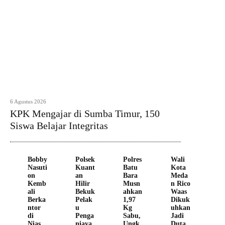
6 Agustus 2026
KPK Mengajar di Sumba Timur, 150
Siswa Belajar Integritas
Bobby
Polsek
Polres
Wali
Nasuti
Kuant
Batu
Kota
on
an
Bara
Meda
Kemb
Hilir
Musn
n Rico
ali
Bekuk
ahkan
Waas
Berka
Pelak
1,97
Dikuk
ntor
u
Kg
uhkan
di
Penga
Sabu,
Jadi
Nias,
niaya
Ungk
Duta