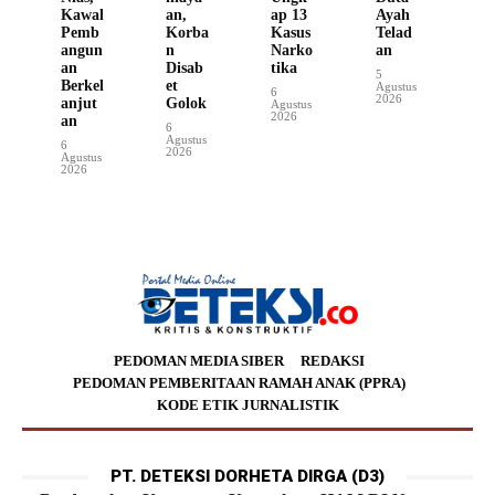
Kawal
an,
ap 13
Ayah
Pemb
Korba
Kasus
Telad
angun
n
Narko
an
an
Disab
tika
5
Berkel
et
Agustus
6
2026
anjut
Golok
Agustus
2026
an
6
Agustus
6
2026
Agustus
2026
PEDOMAN MEDIA SIBER
REDAKSI
PEDOMAN PEMBERITAAN RAMAH ANAK (PPRA)
KODE ETIK JURNALISTIK
PT. DETEKSI DORHETA DIRGA (D3)