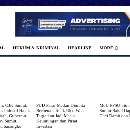
AL
HUKUM & KRIMINAL
HEADLINE
MORE
on, OJK Sumut,
PUD Pasar Medan Diminta
MoU PPSU-Tiong
, Industri Halal,
Berbenah Total, Rico Waas
Sumut Bakal Da
iah, Gubernur
Targetkan Jadi Mesin
Cuci Darah dan
ov Sumut,
Keuntungan dan Pusat
i Sasongko,
Investasi