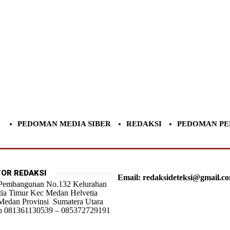
PEDOMAN MEDIA SIBER
REDAKSI
PEDOMAN PE
OR REDAKSI
Email: redaksideteksi@gmail.c
 Pembangunan No.132 Kelurahan
tia Timur Kec Medan Helvetia
Medan Provinsi Sumatera Utara
 081361130539 – 085372729191