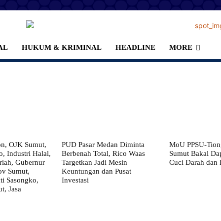
AL
HUKUM & KRIMINAL
HEADLINE
MORE
on, OJK Sumut,
PUD Pasar Medan Diminta
MoU PPSU-Tiong
, Industri Halal,
Berbenah Total, Rico Waas
Sumut Bakal Da
iah, Gubernur
Targetkan Jadi Mesin
Cuci Darah dan
ov Sumut,
Keuntungan dan Pusat
i Sasongko,
Investasi
, Jasa