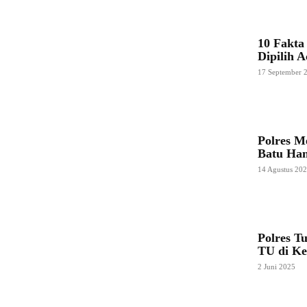
10 Fakt
Dipilih 
17 September 
Polres M
Batu Ha
14 Agustus 20
Polres T
TU di Ke
2 Juni 2025