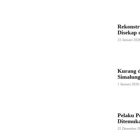
Rekonstr
Disekap 
15 Januari 202
Kurang d
Simalung
1 Januari 2026
Pelaku P
Ditemuk
21 Desember 2