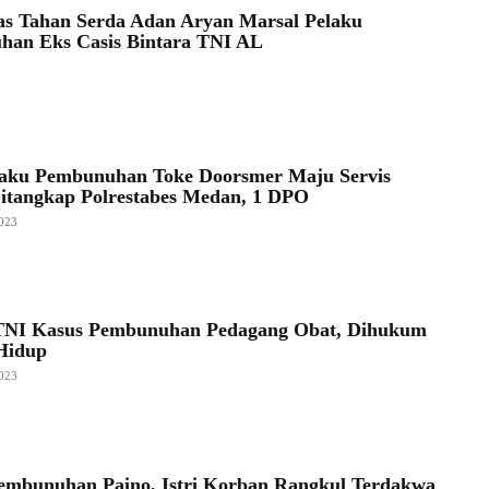
as Tahan Serda Adan Aryan Marsal Pelaku
an Eks Casis Bintara TNI AL
laku Pembunuhan Toke Doorsmer Maju Servis
Ditangkap Polrestabes Medan, 1 DPO
023
NI Kasus Pembunuhan Pedagang Obat, Dihukum
Hidup
023
embunuhan Paino, Istri Korban Rangkul Terdakwa