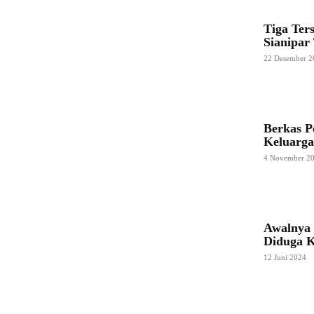
Tiga Ter
Sianipar
22 Desember 2
Berkas P
Keluarga
4 November 2
Awalnya 
Diduga 
12 Juni 2024