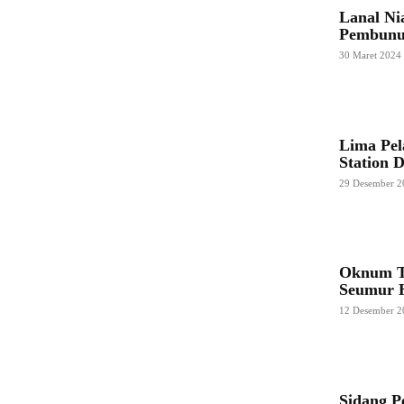
Lanal Ni
Pembunuh
30 Maret 2024
Lima Pe
Station 
29 Desember 2
Oknum T
Seumur 
12 Desember 2
Sidang P