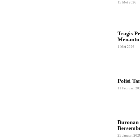
15 Mei 2026
Tragis P
Menantu 
1 Mei 2026
Polisi T
11 Februari 20
Buronan 
Bersemb
25 Januari 202