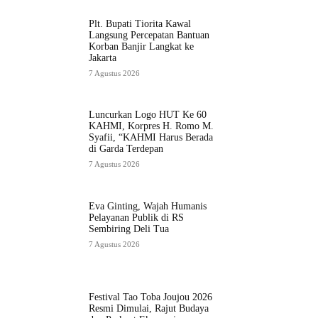
Plt. Bupati Tiorita Kawal
Langsung Percepatan Bantuan
Korban Banjir Langkat ke
Jakarta
7 Agustus 2026
Luncurkan Logo HUT Ke 60
KAHMI, Korpres H. Romo M.
Syafii, “KAHMI Harus Berada
di Garda Terdepan
7 Agustus 2026
Eva Ginting, Wajah Humanis
Pelayanan Publik di RS
Sembiring Deli Tua
7 Agustus 2026
Festival Tao Toba Joujou 2026
Resmi Dimulai, Rajut Budaya