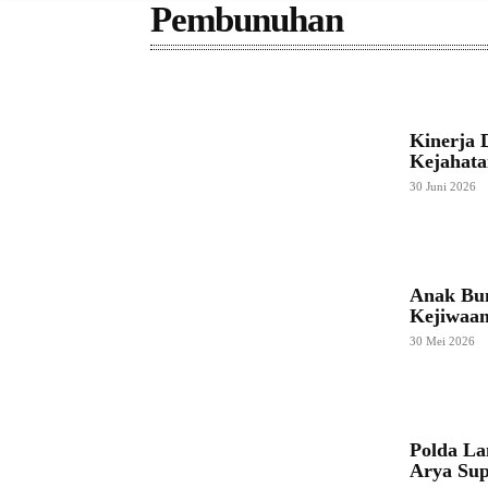
Pembunuhan
Kinerja 
Kejahata
30 Juni 2026
Anak Bun
Kejiwaan
30 Mei 2026
Polda L
Arya Sup