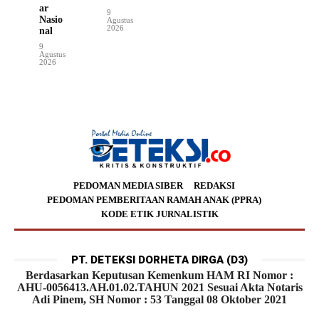
ar
9
Nasio
Agustus
2026
nal
9
Agustus
2026
PEDOMAN MEDIA SIBER
REDAKSI
PEDOMAN PEMBERITAAN RAMAH ANAK (PPRA)
KODE ETIK JURNALISTIK
PT. DETEKSI DORHETA DIRGA (D3)
Berdasarkan Keputusan Kemenkum HAM RI Nomor :
AHU-0056413.AH.01.02.TAHUN 2021 Sesuai Akta Notaris
Adi Pinem, SH Nomor : 53 Tanggal 08 Oktober 2021