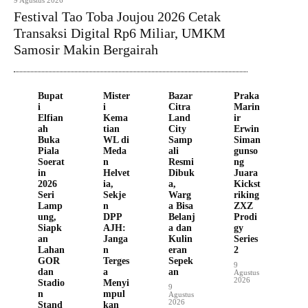
9 Agustus 2026
Festival Tao Toba Joujou 2026 Cetak
Transaksi Digital Rp6 Miliar, UMKM
Samosir Makin Bergairah
Bupat
Mister
Bazar
Praka
i
i
Citra
Marin
Elfian
Kema
Land
ir
ah
tian
City
Erwin
Buka
WL di
Samp
Siman
Piala
Meda
ali
gunso
Soerat
n
Resmi
ng
in
Helvet
Dibuk
Juara
2026
ia,
a,
Kickst
Seri
Sekje
Warg
riking
Lamp
n
a Bisa
ZXZ
ung,
DPP
Belanj
Prodi
Siapk
AJH:
a dan
gy
an
Janga
Kulin
Series
Lahan
n
eran
2
GOR
Terges
Sepek
9
dan
a
an
Agustus
2026
Stadio
Menyi
9
n
mpul
Agustus
2026
Stand
kan