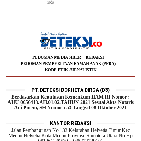
2026
PEDOMAN MEDIA SIBER
REDAKSI
PEDOMAN PEMBERITAAN RAMAH ANAK (PPRA)
KODE ETIK JURNALISTIK
PT. DETEKSI DORHETA DIRGA (D3)
Berdasarkan Keputusan Kemenkum HAM RI Nomor :
AHU-0056413.AH.01.02.TAHUN 2021 Sesuai Akta Notaris
Adi Pinem, SH Nomor : 53 Tanggal 08 Oktober 2021
KANTOR REDAKSI
Jalan Pembangunan No.132 Kelurahan Helvetia Timur Kec
Medan Helvetia Kota Medan Provinsi Sumatera Utara No.Hp
081361130539 – 085372729191