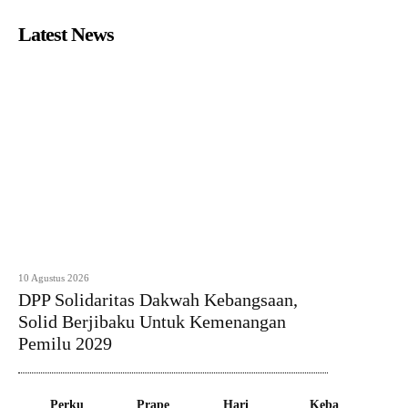
Latest News
10 Agustus 2026
DPP Solidaritas Dakwah Kebangsaan,
Solid Berjibaku Untuk Kemenangan
Pemilu 2029
Perku
Prape
Hari
Keba