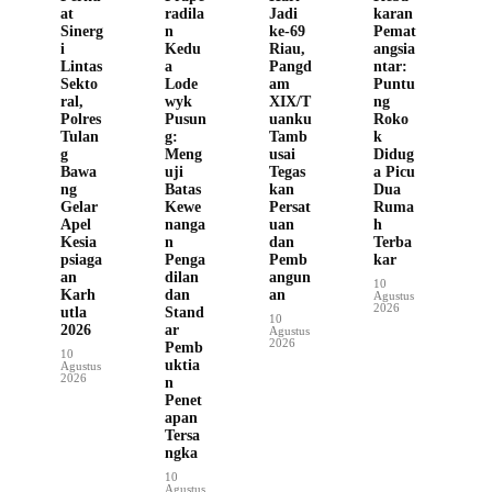
at
radila
Jadi
karan
Sinerg
n
ke-69
Pemat
i
Kedu
Riau,
angsia
Lintas
a
Pangd
ntar:
Sekto
Lode
am
Puntu
ral,
wyk
XIX/T
ng
Polres
Pusun
uanku
Roko
Tulan
g:
Tamb
k
g
Meng
usai
Didug
Bawa
uji
Tegas
a Picu
ng
Batas
kan
Dua
Gelar
Kewe
Persat
Ruma
Apel
nanga
uan
h
Kesia
n
dan
Terba
psiaga
Penga
Pemb
kar
an
dilan
angun
10
Karh
dan
an
Agustus
2026
utla
Stand
10
2026
ar
Agustus
2026
Pemb
10
uktia
Agustus
2026
n
Penet
apan
Tersa
ngka
10
Agustus