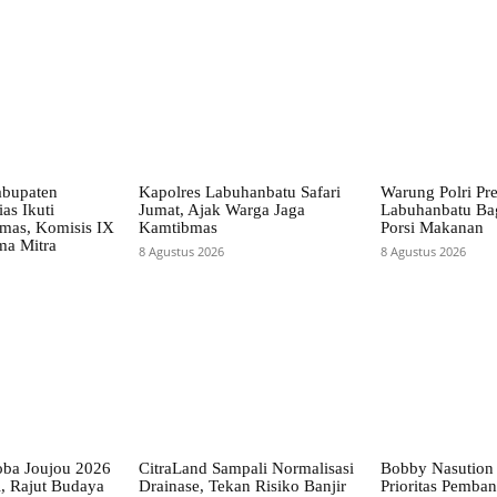
abupaten
Kapolres Labuhanbatu Safari
Warung Polri Pre
as Ikuti
Jumat, Ajak Warga Jaga
Labuhanbatu Ba
rmas, Komisis IX
Kamtibmas
Porsi Makanan
ma Mitra
8 Agustus 2026
8 Agustus 2026
Toba Joujou 2026
CitraLand Sampali Normalisasi
Bobby Nasution
, Rajut Budaya
Drainase, Tekan Risiko Banjir
Prioritas Pemba