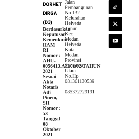
Jalan
DORHETA
Pembangunan
No.132
DIRGA
Kelurahan
(D3)
Helvetia
Timur
Berdasarkan
Kec
Keputusan
Medan
Kemenkum
Helvetia
HAM
Kota
RI
Medan
Nomor :
Provinsi
AHU-
Sumatera
0056413.AH.01.02.TAHUN
Utara
2021
No.Hp
Sesuai
081361130539
Akta
–
Notaris
085372729191
Adi
Pinem,
SH
Nomor :
53
Tanggal
08
Oktober
2021