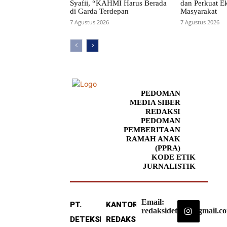
Syafii, “KAHMI Harus Berada
dan Perkuat E
di Garda Terdepan
Masyarakat
7 Agustus 2026
7 Agustus 2026
PEDOMAN
MEDIA SIBER
REDAKSI
PEDOMAN
PEMBERITAAN
RAMAH ANAK
(PPRA)
KODE ETIK
JURNALISTIK
Email:
PT.
KANTOR
redaksideteksi@gmail.c
DETEKSI
REDAKSI