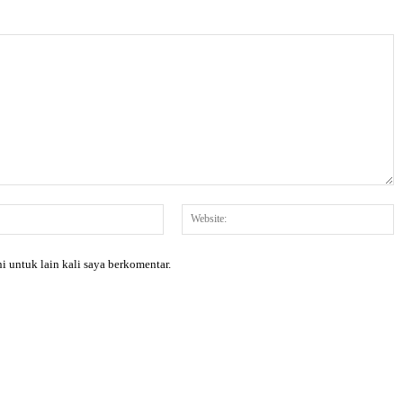
Email:*
W
i untuk lain kali saya berkomentar.
X
Pinterest
WhatsApp