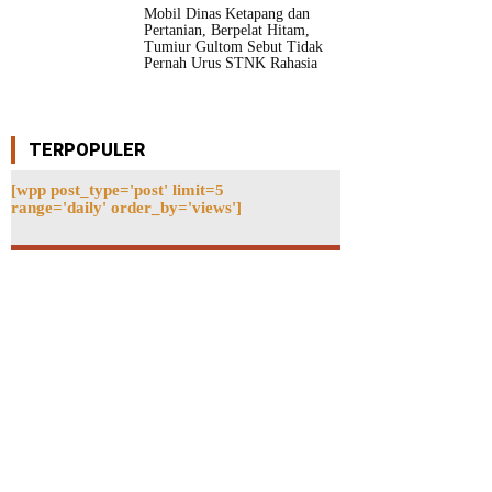
Mobil Dinas Ketapang dan
Pertanian, Berpelat Hitam,
Tumiur Gultom Sebut Tidak
Pernah Urus STNK Rahasia
TERPOPULER
[wpp post_type='post' limit=5
range='daily' order_by='views']