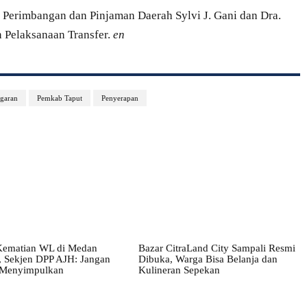
a Perimbangan dan Pinjaman Daerah Sylvi J. Gani dan Dra.
n Pelaksanaan Transfer.
en
garan
Pemkab Taput
Penyerapan
 Kematian WL di Medan
Bazar CitraLand City Sampali Resmi
, Sekjen DPP AJH: Jangan
Dibuka, Warga Bisa Belanja dan
 Menyimpulkan
Kulineran Sepekan