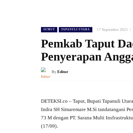
17 September 2021
SUMUT
TAPANULI UTARA
Pemkab Taput Da
Penyerapan Angg
By
Editor
DETEKSI.co – Taput, Bupati Tapanuli Utara
Indra SH Simaremare M.Si tandatangani Pe
73 M dengan PT. Sarana Multi Insfrastrukt
(17/09).