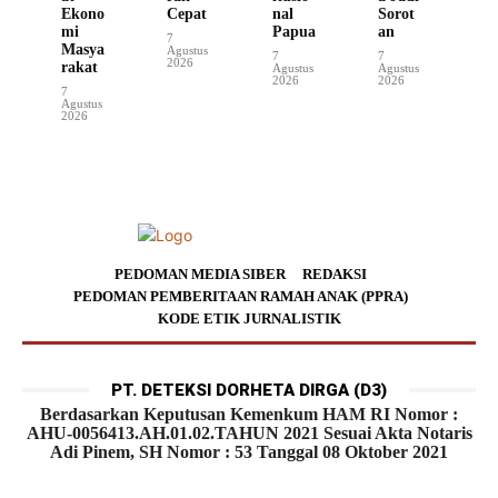
Ekono
Cepat
nal
Sorot
mi
Papua
an
7
Masya
Agustus
7
7
2026
rakat
Agustus
Agustus
2026
2026
7
Agustus
2026
PEDOMAN MEDIA SIBER
REDAKSI
PEDOMAN PEMBERITAAN RAMAH ANAK (PPRA)
KODE ETIK JURNALISTIK
PT. DETEKSI DORHETA DIRGA (D3)
Berdasarkan Keputusan Kemenkum HAM RI Nomor :
AHU-0056413.AH.01.02.TAHUN 2021 Sesuai Akta Notaris
Adi Pinem, SH Nomor : 53 Tanggal 08 Oktober 2021