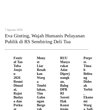
7 Agustus 2026
Eva Ginting, Wajah Humanis Pelayanan
Publik di RS Sembiring Deli Tua
Festiv
Mony
RUU
Perpr
al Tao
et
Masya
es
Toba
Liar
rakat
Tima
Joujo
Resah
Adat
h
u
kan
Diperj
Belitu
2026
Warg
uangk
ng
Resmi
a
an,
Dides
Dimul
Tembi
Baleg
ak
ai,
lahan,
DPR
Terbit
Rajut
Tim
RI
,
Buday
Gabu
Soroti
Ekono
a dan
ngan
Hak
mi
Perku
Berge
Konst
Warg
at
rak
itusio
a Jadi