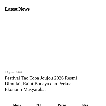
Latest News
7 Agustus 2026
Festival Tao Toba Joujou 2026 Resmi
Dimulai, Rajut Budaya dan Perkuat
Ekonomi Masyarakat
Mony
RUU
Perpr
Citra