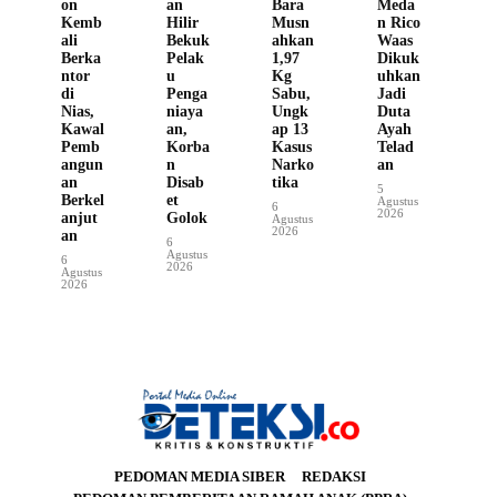
on
an
Bara
Meda
Kemb
Hilir
Musn
n Rico
ali
Bekuk
ahkan
Waas
Berka
Pelak
1,97
Dikuk
ntor
u
Kg
uhkan
di
Penga
Sabu,
Jadi
Nias,
niaya
Ungk
Duta
Kawal
an,
ap 13
Ayah
Pemb
Korba
Kasus
Telad
angun
n
Narko
an
an
Disab
tika
5
Berkel
et
Agustus
6
2026
anjut
Golok
Agustus
2026
an
6
Agustus
6
2026
Agustus
2026
PEDOMAN MEDIA SIBER
REDAKSI