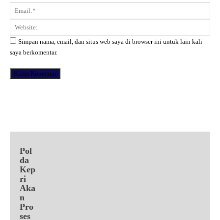
Ema
Web
Simpan nama, email, dan situs web saya di browser ini untuk lain kali
saya berkomentar.
Facebook
X
Pinterest
WhatsApp
Pol
da
Kep
ri
Aka
n
Pro
ses