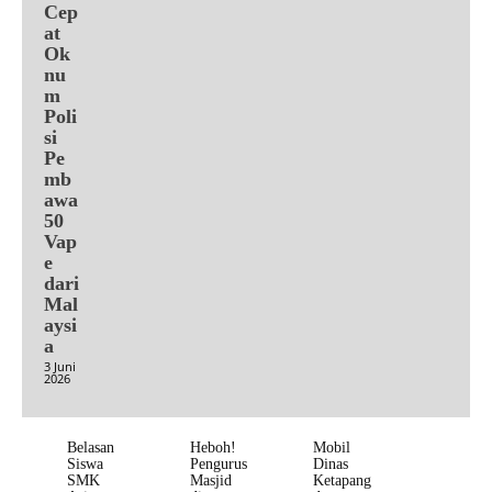
Cep
at
Ok
nu
m
Poli
si
Pe
mb
awa
50
Vap
e
dari
Mal
aysi
a
3 Juni
2026
Belasan
Heboh!
Mobil
Siswa
Pengurus
Dinas
SMK
Masjid
Ketapang