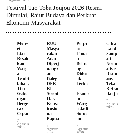
7 Agustus 2026
Festival Tao Toba Joujou 2026 Resmi
Dimulai, Rajut Budaya dan Perkuat
Ekonomi Masyarakat
Mony
RUU
Perpr
Citra
et
Masya
es
Land
Liar
rakat
Tima
Samp
Resah
Adat
h
ali
kan
Diperj
Belitu
Norm
Warg
uangk
ng
alisasi
a
an,
Dides
Drain
Tembi
Baleg
ak
ase,
lahan,
DPR
Terbit
Tekan
Tim
RI
,
Risiko
Gabu
Soroti
Ekono
Banjir
ngan
Hak
mi
7
Berge
Konst
Warg
Agustus
2026
rak
itusio
a Jadi
Cepat
nal
Sorot
Papua
an
7
Agustus
7
7
2026
Agustus
Agustus
2026
2026