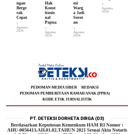
ngan
Hak
mi
7
Berge
Konst
Warg
Agustus
2026
rak
itusio
a Jadi
Cepat
nal
Sorot
Papua
an
7
Agustus
7
7
2026
Agustus
Agustus
2026
2026
PEDOMAN MEDIA SIBER
REDAKSI
PEDOMAN PEMBERITAAN RAMAH ANAK (PPRA)
KODE ETIK JURNALISTIK
PT. DETEKSI DORHETA DIRGA (D3)
Berdasarkan Keputusan Kemenkum HAM RI Nomor :
AHU-0056413.AH.01.02.TAHUN 2021 Sesuai Akta Notaris