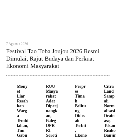
7 Agustus 2026
Festival Tao Toba Joujou 2026 Resmi
Dimulai, Rajut Budaya dan Perkuat
Ekonomi Masyarakat
Mony
RUU
Perpr
Citra
et
Masya
es
Land
Liar
rakat
Tima
Samp
Resah
Adat
h
ali
kan
Diperj
Belitu
Norm
Warg
uangk
ng
alisasi
a
an,
Dides
Drain
Tembi
Baleg
ak
ase,
lahan,
DPR
Terbit
Tekan
Tim
RI
,
Risiko
Gabu
Soroti
Ekono
Banjir