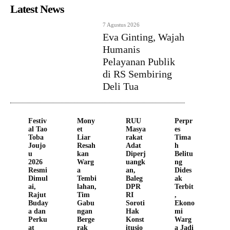
Latest News
7 Agustus 2026
Eva Ginting, Wajah
Humanis
Pelayanan Publik
di RS Sembiring
Deli Tua
Festiv
Mony
RUU
Perpr
al Tao
et
Masya
es
Toba
Liar
rakat
Tima
Joujo
Resah
Adat
h
u
kan
Diperj
Belitu
2026
Warg
uangk
ng
Resmi
a
an,
Dides
Dimul
Tembi
Baleg
ak
ai,
lahan,
DPR
Terbit
Rajut
Tim
RI
,
Buday
Gabu
Soroti
Ekono
a dan
ngan
Hak
mi
Perku
Berge
Konst
Warg
at
rak
itusio
a Jadi