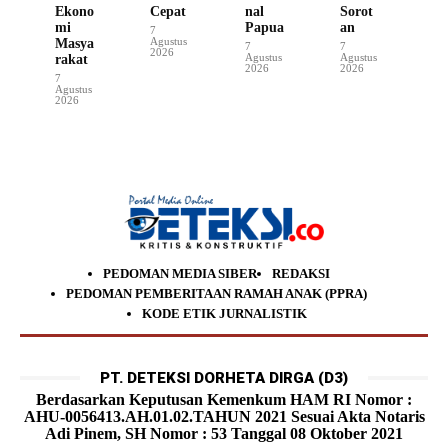
Ekono
Cepat
nal
Sorot
mi
Papua
an
7
Agustus
Masya
7
7
2026
Agustus
Agustus
rakat
2026
2026
7
Agustus
2026
PEDOMAN MEDIA SIBER
REDAKSI
PEDOMAN PEMBERITAAN RAMAH ANAK (PPRA)
KODE ETIK JURNALISTIK
PT. DETEKSI DORHETA DIRGA (D3)
Berdasarkan Keputusan Kemenkum HAM RI Nomor :
AHU-0056413.AH.01.02.TAHUN 2021 Sesuai Akta Notaris
Adi Pinem, SH Nomor : 53 Tanggal 08 Oktober 2021