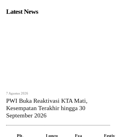
Latest News
7 Agustus 2026
PWI Buka Reaktivasi KTA Mati,
Kesempatan Terakhir hingga 30
September 2026
Plt.
Luncu
Eva
Festiv