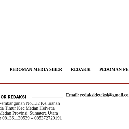
PEDOMAN MEDIA SIBER
REDAKSI
PEDOMAN PE
Email: redaksideteksi@gmail.c
OR REDAKSI
 Pembangunan No.132 Kelurahan
tia Timur Kec Medan Helvetia
Medan Provinsi Sumatera Utara
 081361130539 – 085372729191