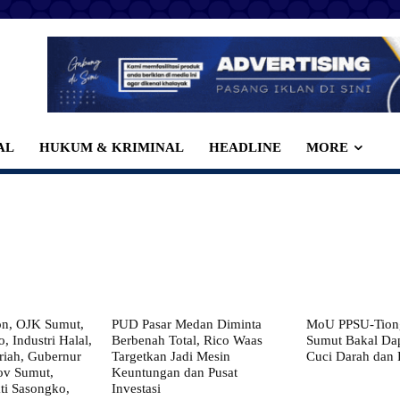
AL
HUKUM & KRIMINAL
HEADLINE
MORE
on, OJK Sumut,
PUD Pasar Medan Diminta
MoU PPSU-Tiong
, Industri Halal,
Berbenah Total, Rico Waas
Sumut Bakal Da
iah, Gubernur
Targetkan Jadi Mesin
Cuci Darah dan
ov Sumut,
Keuntungan dan Pusat
i Sasongko,
Investasi