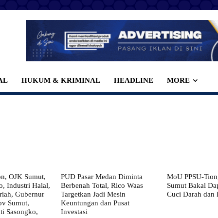
AL
HUKUM & KRIMINAL
HEADLINE
MORE
on, OJK Sumut,
PUD Pasar Medan Diminta
MoU PPSU-Tiong
, Industri Halal,
Berbenah Total, Rico Waas
Sumut Bakal Da
iah, Gubernur
Targetkan Jadi Mesin
Cuci Darah dan
ov Sumut,
Keuntungan dan Pusat
i Sasongko,
Investasi