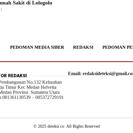
mah Sakit di Lologolu
21
PEDOMAN MEDIA SIBER
REDAKSI
PEDOMAN PE
Email: redaksideteksi@gmail.c
OR REDAKSI
 Pembangunan No.132 Kelurahan
tia Timur Kec Medan Helvetia
Medan Provinsi Sumatera Utara
 081361130539 – 085372729191
© 2025 deteksi.co. All Rights Reserved