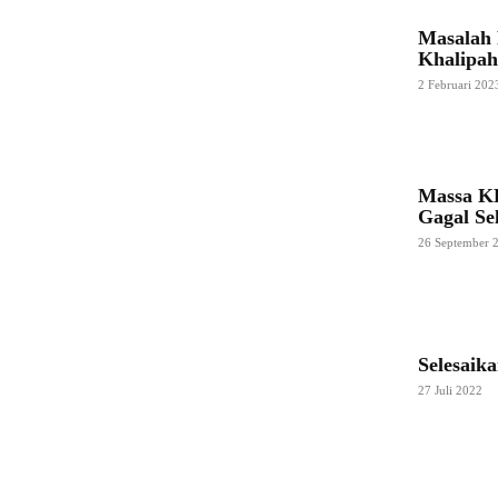
Masalah 
Khalipah
2 Februari 202
Massa K
Gagal Se
26 September 
Selesaik
27 Juli 2022