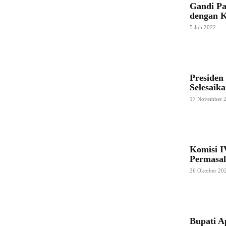
Gandi Pa
dengan K
5 Juli 2022
Presiden
Selesaik
17 November 
Komisi 
Permasa
26 Oktober 20
Bupati A