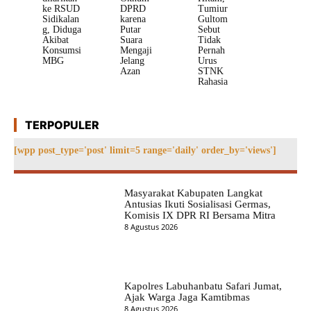
ke RSUD
DPRD
Tumiur
Sidikalan
karena
Gultom
g, Diduga
Putar
Sebut
Akibat
Suara
Tidak
Konsumsi
Mengaji
Pernah
MBG
Jelang
Urus
Azan
STNK
Rahasia
TERPOPULER
[wpp post_type='post' limit=5 range='daily' order_by='views']
Masyarakat Kabupaten Langkat
Antusias Ikuti Sosialisasi Germas,
Komisis IX DPR RI Bersama Mitra
8 Agustus 2026
Kapolres Labuhanbatu Safari Jumat,
Ajak Warga Jaga Kamtibmas
8 Agustus 2026