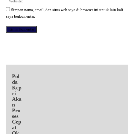
Simpan nama, email, dan situs web saya di browser ini untuk lain kali
saya berkomentar.
Facebook
X
Pinterest
WhatsApp
Pol
da
Kep
ri
Aka
n
Pro
ses
Cep
at
Ok