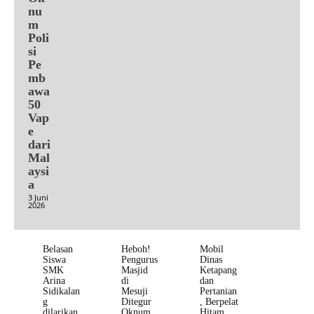
nu
m
Poli
si
Pe
mb
awa
50
Vap
e
dari
Mal
aysi
a
3 Juni
2026
Belasan
Heboh!
Mobil
Siswa
Pengurus
Dinas
SMK
Masjid
Ketapang
Arina
di
dan
Sidikalan
Mesuji
Pertanian
g
Ditegur
, Berpelat
dilarikan
Oknum
Hitam,