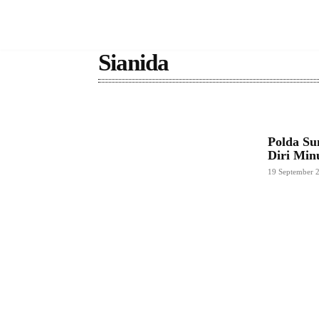
Sianida
Polda S
Diri Min
19 September 