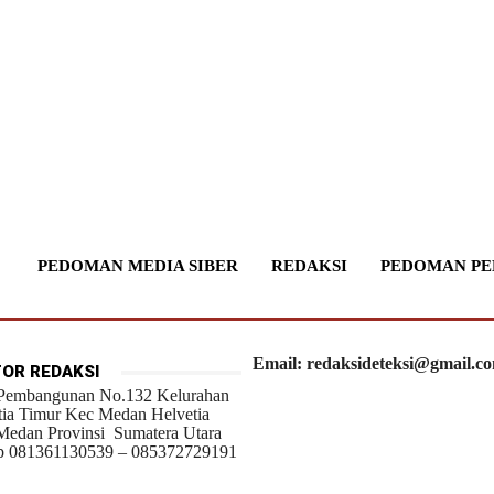
PEDOMAN MEDIA SIBER
REDAKSI
PEDOMAN PE
Email: redaksideteksi@gmail.c
OR REDAKSI
 Pembangunan No.132 Kelurahan
tia Timur Kec Medan Helvetia
Medan Provinsi Sumatera Utara
 081361130539 – 085372729191