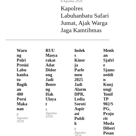
8 Agustus 2026
Kapolres
Labuhanbatu Safari
Jumat, Ajak Warga
Jaga Kamtibmas
Waru
RUU
Indek
Menh
ng
Masya
s
an
Polri
rakat
Kiner
Sjafri
Presisi
Adat
ja
e
Labu
Didor
Parle
Sjams
hanba
ong
men
oeddi
tu
Jadi
2025
n
Bagik
Bente
Jadi
Kunj
an
ng
Alarm
ungi
400
Hak
DPR,
Yonif
Porsi
Ulaya
Ledia
TP
Maka
t
Soroti
902/S
nan
Aspir
PG,
8
Agustus
asi
Praju
8
2026
Agustus
Publi
rit
2026
k
Muda
Diberi
8
Agustus
Pesan
2026