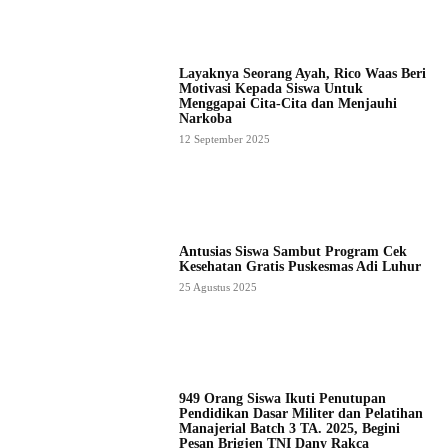
Layaknya Seorang Ayah, Rico Waas Beri
Motivasi Kepada Siswa Untuk
Menggapai Cita-Cita dan Menjauhi
Narkoba
12 September 2025
Antusias Siswa Sambut Program Cek
Kesehatan Gratis Puskesmas Adi Luhur
25 Agustus 2025
949 Orang Siswa Ikuti Penutupan
Pendidikan Dasar Militer dan Pelatihan
Manajerial Batch 3 TA. 2025, Begini
Pesan Brigjen TNI Dany Rakca