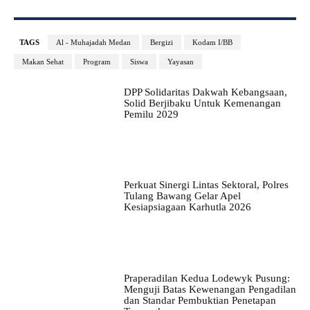
TAGS
Al - Muhajadah Medan
Bergizi
Kodam I/BB
Makan Sehat
Program
Siswa
Yayasan
DPP Solidaritas Dakwah Kebangsaan,
Solid Berjibaku Untuk Kemenangan
Pemilu 2029
Perkuat Sinergi Lintas Sektoral, Polres
Tulang Bawang Gelar Apel
Kesiapsiagaan Karhutla 2026
Praperadilan Kedua Lodewyk Pusung:
Menguji Batas Kewenangan Pengadilan
dan Standar Pembuktian Penetapan