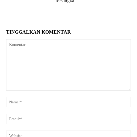
Tersangka
TINGGALKAN KOMENTAR
Komentar:
Na
Ema
Web