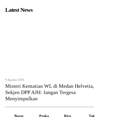
Latest News
9 Agustus 2026
Misteri Kematian WL di Medan Helvetia,
Sekjen DPP AJH: Jangan Tergesa
Menyimpulkan
Bazar
Praka
Rico
Tak