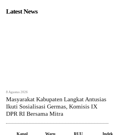
Latest News
8 Agustus 2026
Masyarakat Kabupaten Langkat Antusias
Ikuti Sosialisasi Germas, Komisis IX
DPR RI Bersama Mitra
Kapol
Waru
RUU
Indek