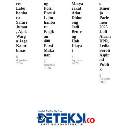
res
ng
Masya
s
Labu
Polri
rakat
Kiner
hanba
Presisi
Adat
ja
tu
Labu
Didor
Parle
Safari
hanba
ong
men
Jumat
tu
Jadi
2025
, Ajak
Bagik
Bente
Jadi
Warg
an
ng
Alarm
a Jaga
400
Hak
DPR,
Kamti
Porsi
Ulaya
Ledia
bmas
Maka
t
Soroti
nan
Aspir
8
8
asi
Agustus
Agustus
8
2026
2026
Publi
Agustus
2026
k
8
Agustus
2026