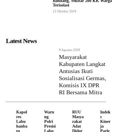
Bandang, Sekitar 200 KK Warga
Terisolasi
12 Oktober 2024
Latest News
8 Agustus 2026
Masyarakat
Kabupaten Langkat
Antusias Ikuti
Sosialisasi Germas,
Komisis IX DPR
RI Bersama Mitra
Kapol
Waru
RUU
Indek
res
ng
Masya
s
Labu
Polri
rakat
Kiner
hanba
Presisi
Adat
ja
tu
Labu
Didor
Parle