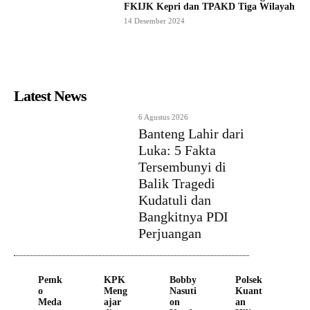
FKIJK Kepri dan TPAKD Tiga Wilayah
14 Desember 2024
Latest News
6 Agustus 2026
Banteng Lahir dari
Luka: 5 Fakta
Tersembunyi di
Balik Tragedi
Kudatuli dan
Bangkitnya PDI
Perjuangan
Pemk
KPK
Bobby
Polsek
o
Meng
Nasuti
Kuant
Meda
ajar
on
an