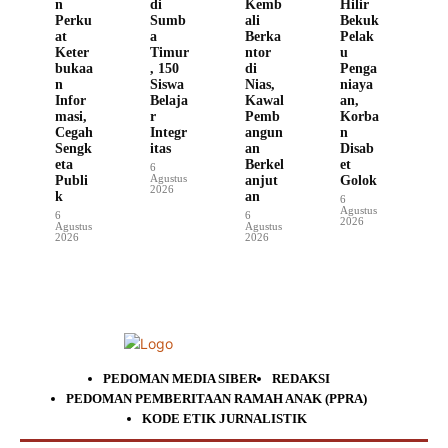
n
di
Kemb
Hilir
Perku
Sumb
ali
Bekuk
at
a
Berka
Pelak
Keter
Timur
ntor
u
bukaa
, 150
di
Penga
n
Siswa
Nias,
niaya
Infor
Belaja
Kawal
an,
masi,
r
Pemb
Korba
Cegah
Integr
angun
n
Sengk
itas
an
Disab
eta
Berkel
et
6
Agustus
Publi
anjut
Golok
2026
k
an
6
Agustus
6
6
2026
Agustus
Agustus
2026
2026
PEDOMAN MEDIA SIBER
REDAKSI
PEDOMAN PEMBERITAAN RAMAH ANAK (PPRA)
KODE ETIK JURNALISTIK