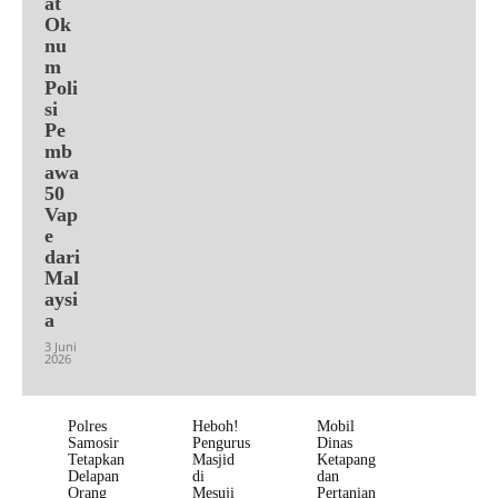
at
Ok
nu
m
Poli
si
Pe
mb
awa
50
Vap
e
dari
Mal
aysi
a
3 Juni
2026
Polres
Heboh!
Mobil
Samosir
Pengurus
Dinas
Tetapkan
Masjid
Ketapang
Delapan
di
dan
Orang
Mesuji
Pertanian