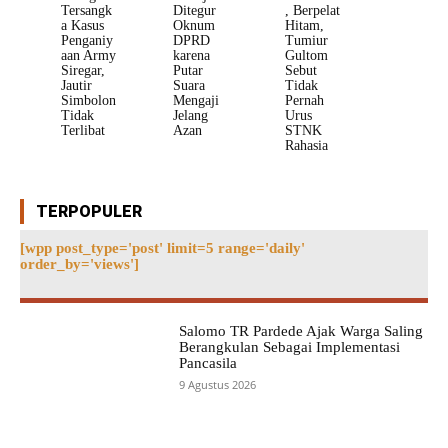
Tersangk
Ditegur
, Berpelat
a Kasus
Oknum
Hitam,
Penganiy
DPRD
Tumiur
aan Army
karena
Gultom
Siregar,
Putar
Sebut
Jautir
Suara
Tidak
Simbolon
Mengaji
Pernah
Tidak
Jelang
Urus
Terlibat
Azan
STNK
Rahasia
TERPOPULER
[wpp post_type='post' limit=5 range='daily'
order_by='views']
Salomo TR Pardede Ajak Warga Saling
Berangkulan Sebagai Implementasi
Pancasila
9 Agustus 2026