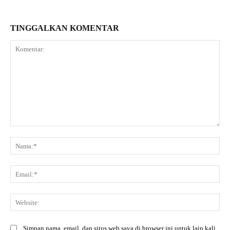
TINGGALKAN KOMENTAR
Komentar:
Na
Ema
Web
Simpan nama, email, dan situs web saya di browser ini untuk lain kali