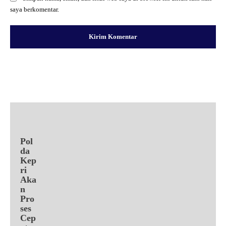
saya berkomentar.
Facebook
X
Pinterest
WhatsApp
Pol
da
Kep
ri
Aka
n
Pro
ses
Cep