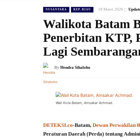
19 Maret 2026
Updat
NUSANTARA
KEP. RIAU
Walikota Batam B
Penerbitan KTP, 
Lagi Sembaranga
By
Hendra Sihaloho
Wali Kota Batam, Amsakar Achmad.
DETEKSI.co
-Batam,
Dewan Perwakilan 
Peraturan Daerah (Perda) tentang Admin