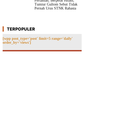
Pertanian, Berpelat Hitam,
Tumiur Gultom Sebut Tidak
Pernah Urus STNK Rahasia
TERPOPULER
[wpp post_type='post' limit=5 range='daily'
order_by='views']