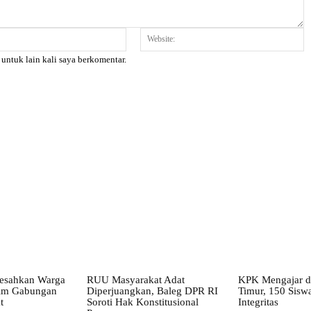
Email:*
W
 untuk lain kali saya berkomentar.
X
Pinterest
WhatsApp
Resahkan Warga
RUU Masyarakat Adat
KPK Mengajar d
Tim Gabungan
Diperjuangkan, Baleg DPR RI
Timur, 150 Siswa
t
Soroti Hak Konstitusional
Integritas