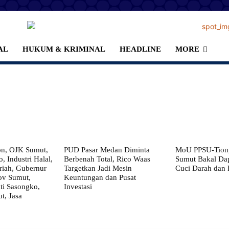
AL
HUKUM & KRIMINAL
HEADLINE
MORE
on, OJK Sumut,
PUD Pasar Medan Diminta
MoU PPSU-Tiong
, Industri Halal,
Berbenah Total, Rico Waas
Sumut Bakal Da
iah, Gubernur
Targetkan Jadi Mesin
Cuci Darah dan
ov Sumut,
Keuntungan dan Pusat
i Sasongko,
Investasi
, Jasa