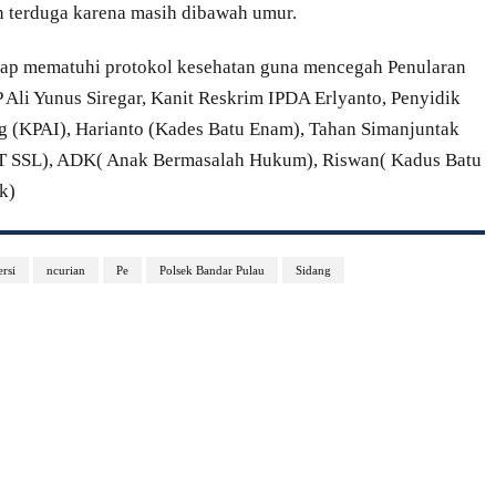
an terduga karena masih dibawah umur.
etap mematuhi protokol kesehatan guna mencegah Penularan
 Ali Yunus Siregar, Kanit Reskrim IPDA Erlyanto, Penyidik
 (KPAI), Harianto (Kades Batu Enam), Tahan Simanjuntak
T SSL), ADK( Anak Bermasalah Hukum), Riswan( Kadus Batu
k)
rsi
ncurian
Pe
Polsek Bandar Pulau
Sidang