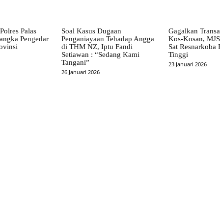
Polres Palas
Soal Kasus Dugaan
Gagalkan Transa
angka Pengedar
Penganiayaan Tehadap Angga
Kos-Kosan, MJ
ovinsi
di THM NZ, Iptu Fandi
Sat Resnarkoba 
Setiawan : “Sedang Kami
Tinggi
Tangani”
23 Januari 2026
26 Januari 2026