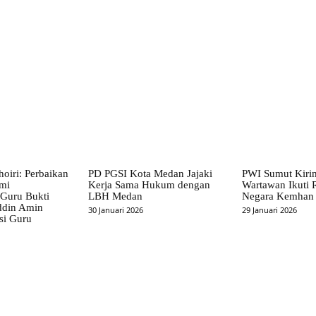
X
Pinterest
WhatsApp
hoiri: Perbaikan
PD PGSI Kota Medan Jajaki
PWI Sumut Kiri
emi
Kerja Sama Hukum dengan
Wartawan Ikuti R
 Guru Bukti
LBH Medan
Negara Kemhan
ddin Amin
30 Januari 2026
29 Januari 2026
si Guru