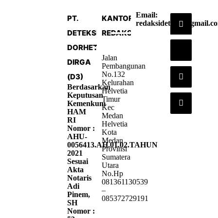
Email:
PT.
KANTOR
redaksideteksi@gmail.c
DETEKSI
REDAKSI
DORHETA
Jalan
DIRGA
Pembangunan
No.132
(D3)
Kelurahan
Berdasarkan
Helvetia
Keputusan
Timur
Kemenkum
Kec
HAM
Medan
RI
Helvetia
Nomor :
Kota
AHU-
Medan
0056413.AH.01.02.TAHUN
Provinsi
2021
Sumatera
Sesuai
Utara
Akta
No.Hp
Notaris
081361130539
Adi
–
Pinem,
085372729191
SH
Nomor :