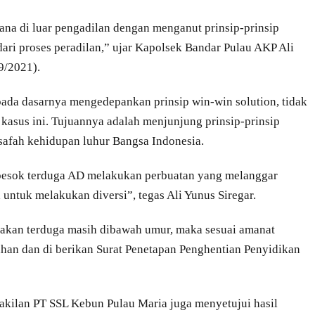
ana di luar pengadilan dengan menganut prinsip-prinsip
ari proses peradilan,” ujar Kapolsek Bandar Pulau AKP Ali
9/2021).
 pada dasarnya mengedepankan prinsip win-win solution, tidak
kasus ini. Tujuannya adalah menjunjung prinsip-prinsip
lsafah kehidupan luhur Bangsa Indonesia.
au besok terduga AD melakukan perbuatan yang melanggar
untuk melakukan diversi”, tegas Ali Yunus Siregar.
akan terduga masih dibawah umur, maka sesuai amanat
han dan di berikan Surat Penetapan Penghentian Penyidikan
akilan PT SSL Kebun Pulau Maria juga menyetujui hasil