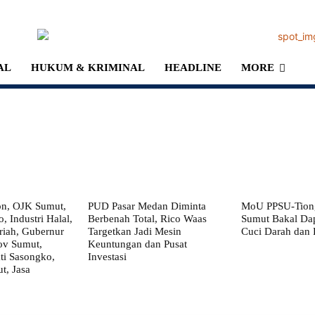
AL
HUKUM & KRIMINAL
HEADLINE
MORE
on, OJK Sumut,
PUD Pasar Medan Diminta
MoU PPSU-Tiong
, Industri Halal,
Berbenah Total, Rico Waas
Sumut Bakal Da
iah, Gubernur
Targetkan Jadi Mesin
Cuci Darah dan
ov Sumut,
Keuntungan dan Pusat
i Sasongko,
Investasi
, Jasa