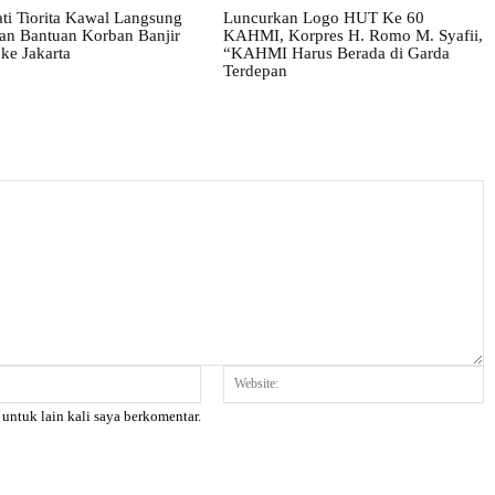
ati Tiorita Kawal Langsung
Luncurkan Logo HUT Ke 60
tan Bantuan Korban Banjir
KAHMI, Korpres H. Romo M. Syafii,
ke Jakarta
“KAHMI Harus Berada di Garda
Terdepan
Email:*
W
 untuk lain kali saya berkomentar.