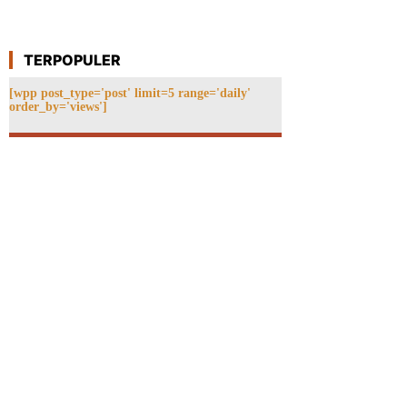
TERPOPULER
[wpp post_type='post' limit=5 range='daily'
order_by='views']