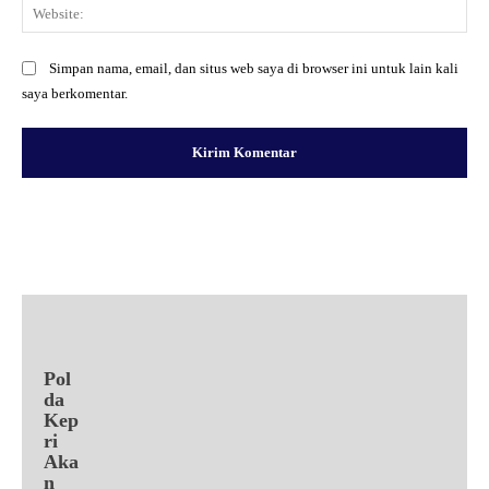
Web
Simpan nama, email, dan situs web saya di browser ini untuk lain kali
saya berkomentar.
Facebook
X
Pinterest
WhatsApp
Pol
da
Kep
ri
Aka
n