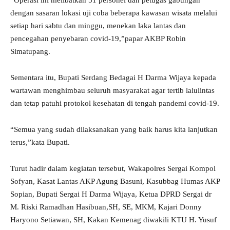
“Operasi ini melibatkan 51 personel dan petugas gabungan
dengan sasaran lokasi uji coba beberapa kawasan wisata melalui
setiap hari sabtu dan minggu, menekan laka lantas dan
pencegahan penyebaran covid-19,”papar AKBP Robin
Simatupang.
Sementara itu, Bupati Serdang Bedagai H Darma Wijaya kepada
wartawan menghimbau seluruh masyarakat agar tertib lalulintas
dan tetap patuhi protokol kesehatan di tengah pandemi covid-19.
“Semua yang sudah dilaksanakan yang baik harus kita lanjutkan
terus,”kata Bupati.
Turut hadir dalam kegiatan tersebut, Wakapolres Sergai Kompol
Sofyan, Kasat Lantas AKP Agung Basuni, Kasubbag Humas AKP
Sopian, Bupati Sergai H Darma Wijaya, Ketua DPRD Sergai dr
M. Riski Ramadhan Hasibuan,SH, SE, MKM, Kajari Donny
Haryono Setiawan, SH, Kakan Kemenag diwakili KTU H. Yusuf