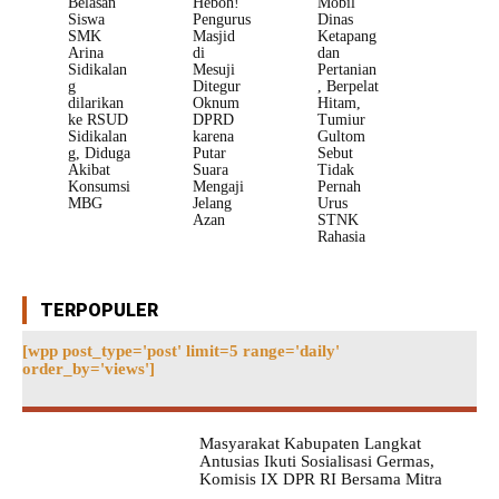
Belasan
Heboh!
Mobil
Siswa
Pengurus
Dinas
SMK
Masjid
Ketapang
Arina
di
dan
Sidikalan
Mesuji
Pertanian
g
Ditegur
, Berpelat
dilarikan
Oknum
Hitam,
ke RSUD
DPRD
Tumiur
Sidikalan
karena
Gultom
g, Diduga
Putar
Sebut
Akibat
Suara
Tidak
Konsumsi
Mengaji
Pernah
MBG
Jelang
Urus
Azan
STNK
Rahasia
TERPOPULER
[wpp post_type='post' limit=5 range='daily'
order_by='views']
Masyarakat Kabupaten Langkat
Antusias Ikuti Sosialisasi Germas,
Komisis IX DPR RI Bersama Mitra