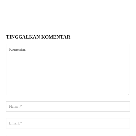
TINGGALKAN KOMENTAR
Komentar:
Na
Ema