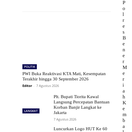
P
o
l
r
e
s
B
e
n
e
r
POLITIK
M
e
PWI Buka Reaktivasi KTA Mati, Kesempatan
r
Terakhir hingga 30 September 2026
i
Editor
-
7 Agustus 2026
a
h
Plt. Bupati Tiorita Kawal
Langsung Percepatan Bantuan
K
Korban Banjir Langkat ke
e
LANGKAT
Jakarta
m
7 Agustus 2026
b
a
Luncurkan Logo HUT Ke 60