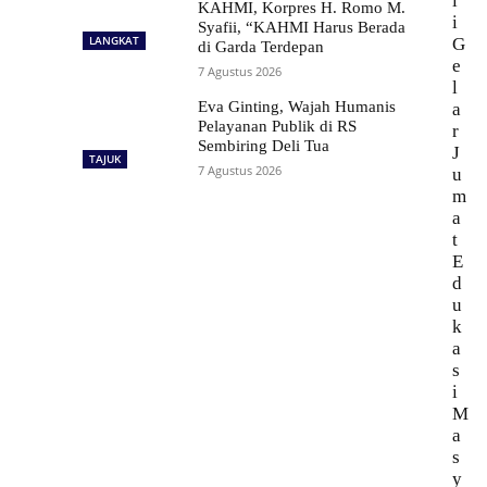
l
KAHMI, Korpres H. Romo M.
i
Syafii, “KAHMI Harus Berada
LANGKAT
G
di Garda Terdepan
e
7 Agustus 2026
l
Eva Ginting, Wajah Humanis
a
Pelayanan Publik di RS
r
Sembiring Deli Tua
J
TAJUK
7 Agustus 2026
u
m
a
t
E
d
u
k
a
s
i
M
a
s
y