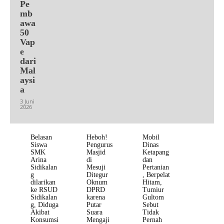
Pe
mb
awa
50
Vap
e
dari
Mal
aysi
a
3 Juni
2026
Belasan
Heboh!
Mobil
Siswa
Pengurus
Dinas
SMK
Masjid
Ketapang
Arina
di
dan
Sidikalan
Mesuji
Pertanian
g
Ditegur
, Berpelat
dilarikan
Oknum
Hitam,
ke RSUD
DPRD
Tumiur
Sidikalan
karena
Gultom
g, Diduga
Putar
Sebut
Akibat
Suara
Tidak
Konsumsi
Mengaji
Pernah