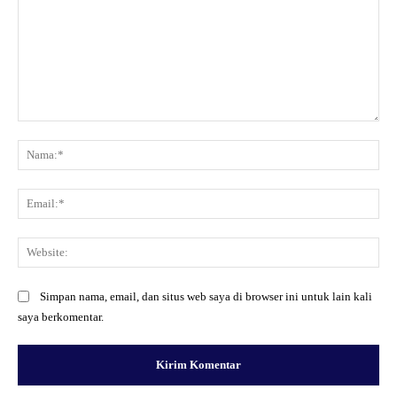
Komentar:
Na
Ema
Web
Simpan nama, email, dan situs web saya di browser ini untuk lain kali
saya berkomentar.