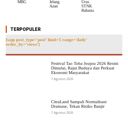
MBG
Jelang
Urus
Azan
STNK
Rahasia
TERPOPULER
[wpp post_type='post' limit=5 range='daily'
order_by='views']
Festival Tao Toba Joujou 2026 Resmi
Dimulai, Rajut Budaya dan Perkuat
Ekonomi Masyarakat
7 Agustus 2026
CitraLand Sampali Normalisasi
Drainase, Tekan Risiko Banjir
7 Agustus 2026