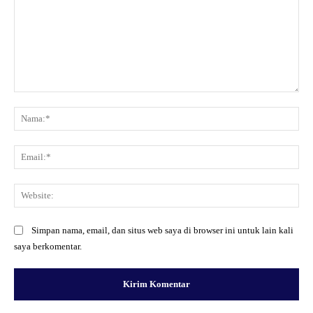
Komentar:
Na
Ema
Web
Simpan nama, email, dan situs web saya di browser ini untuk lain kali
saya berkomentar.