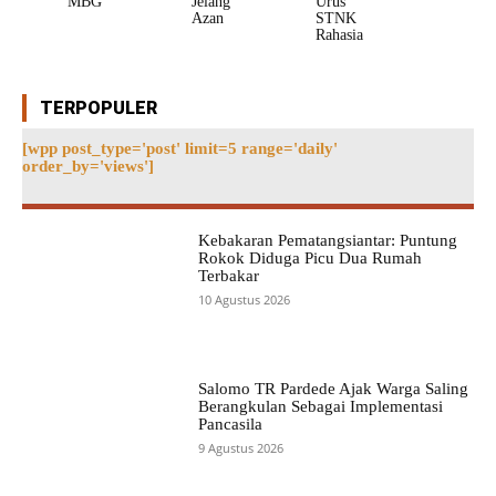
MBG
Jelang
Urus
Azan
STNK
Rahasia
TERPOPULER
[wpp post_type='post' limit=5 range='daily'
order_by='views']
Kebakaran Pematangsiantar: Puntung
Rokok Diduga Picu Dua Rumah
Terbakar
10 Agustus 2026
Salomo TR Pardede Ajak Warga Saling
Berangkulan Sebagai Implementasi
Pancasila
9 Agustus 2026