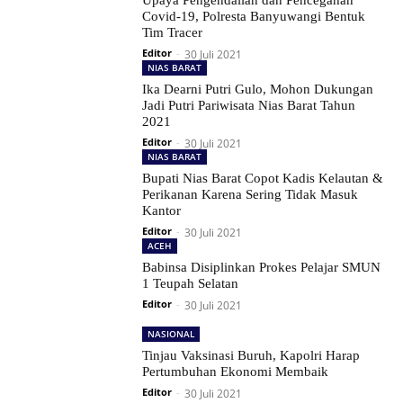
Upaya Pengendalian dan Pencegahan
Covid-19, Polresta Banyuwangi Bentuk
Tim Tracer
Editor
-
30 Juli 2021
NIAS BARAT
Ika Dearni Putri Gulo, Mohon Dukungan
Jadi Putri Pariwisata Nias Barat Tahun
2021
Editor
-
30 Juli 2021
NIAS BARAT
Bupati Nias Barat Copot Kadis Kelautan &
Perikanan Karena Sering Tidak Masuk
Kantor
Editor
-
30 Juli 2021
ACEH
Babinsa Disiplinkan Prokes Pelajar SMUN
1 Teupah Selatan
Editor
-
30 Juli 2021
NASIONAL
Tinjau Vaksinasi Buruh, Kapolri Harap
Pertumbuhan Ekonomi Membaik
Editor
-
30 Juli 2021