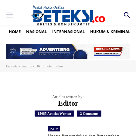
HOME
NASIONAL
INTERNASIONAL
HUKUM & KRIMINAL
Beranda
Penulis
Dikirim oleh Editor
Articles written by:
Editor
15685 Articles Written
2 Comments
JATIM