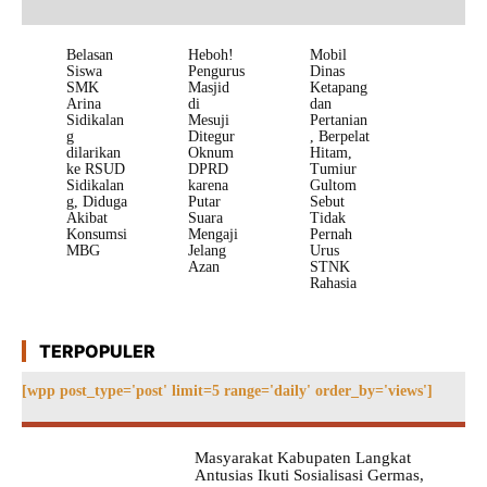
Belasan
Heboh!
Mobil
Siswa
Pengurus
Dinas
SMK
Masjid
Ketapang
Arina
di
dan
Sidikalan
Mesuji
Pertanian
g
Ditegur
, Berpelat
dilarikan
Oknum
Hitam,
ke RSUD
DPRD
Tumiur
Sidikalan
karena
Gultom
g, Diduga
Putar
Sebut
Akibat
Suara
Tidak
Konsumsi
Mengaji
Pernah
MBG
Jelang
Urus
Azan
STNK
Rahasia
TERPOPULER
[wpp post_type='post' limit=5 range='daily' order_by='views']
Masyarakat Kabupaten Langkat
Antusias Ikuti Sosialisasi Germas,