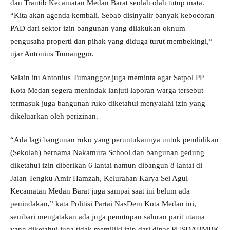
dan Trantib Kecamatan Medan Barat seolah olah tutup mata.
“Kita akan agenda kembali. Sebab disinyalir banyak kebocoran
PAD dari sektor izin bangunan yang dilakukan oknum
pengusaha properti dan pihak yang diduga turut membekingi,”
ujar Antonius Tumanggor.
Selain itu Antonius Tumanggor juga meminta agar Satpol PP
Kota Medan segera menindak lanjuti laporan warga tersebut
termasuk juga bangunan ruko diketahui menyalahi izin yang
dikeluarkan oleh perizinan.
“Ada lagi bangunan ruko yang peruntukannya untuk pendidikan
(Sekolah) bernama Nakamura School dan bangunan gedung
diketahui izin diberikan 6 lantai namun dibangun 8 lantai di
Jalan Tengku Amir Hamzah, Kelurahan Karya Sei Agul
Kecamatan Medan Barat juga sampai saat ini belum ada
penindakan,” kata Politisi Partai NasDem Kota Medan ini,
sembari mengatakan ada juga penutupan saluran parit utama
yang diketahui juga tidak memiliki izin dari dinas PUSDABMBK