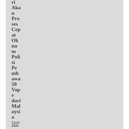
ri
Aka
n
Pro
ses
Cep
at
Ok
nu
m
Poli
si
Pe
mb
awa
50
Vap
e
dari
Mal
aysi
a
3 Juni
2026