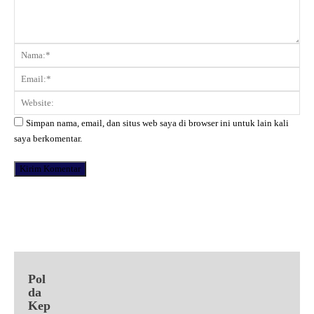
Komentar:
Na
Ema
Web
Simpan nama, email, dan situs web saya di browser ini untuk lain kali
saya berkomentar.
Facebook
X
Pinterest
WhatsApp
Pol
da
Kep