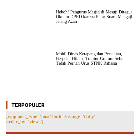
Heboh! Pengurus Masjid di Mesuji Ditegur
Oknum DPRD karena Putar Suara Mengaji
Jelang Azan
Mobil Dinas Ketapang dan Pertanian,
Berpelat Hitam, Tumiur Gultom Sebut
Tidak Pernah Urus STNK Rahasia
TERPOPULER
[wpp post_type='post' limit=5 range='daily'
order_by='views']