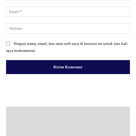
Ema
Web
Simpan nama, email, dan situs web saya di browser ini untuk lain kali
saya berkomentar.
Facebook
X
Pinterest
WhatsApp