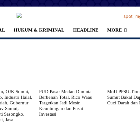
AL
HUKUM & KRIMINAL
HEADLINE
MORE
on, OJK Sumut,
PUD Pasar Medan Diminta
MoU PPSU-Tiong
, Industri Halal,
Berbenah Total, Rico Waas
Sumut Bakal Da
iah, Gubernur
Targetkan Jadi Mesin
Cuci Darah dan
ov Sumut,
Keuntungan dan Pusat
i Sasongko,
Investasi
, Jasa