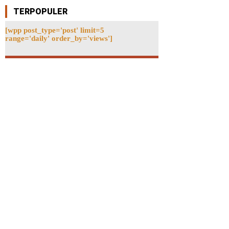
TERPOPULER
[wpp post_type='post' limit=5
range='daily' order_by='views']
ebsite: