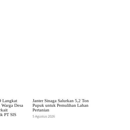
 Langkat
Janter Sinaga Salurkan 5,2 Ton
n Warga Desa
Pupuk untuk Pemulihan Lahan
kait
Pertanian
ik PT SIS
5 Agustus 2026