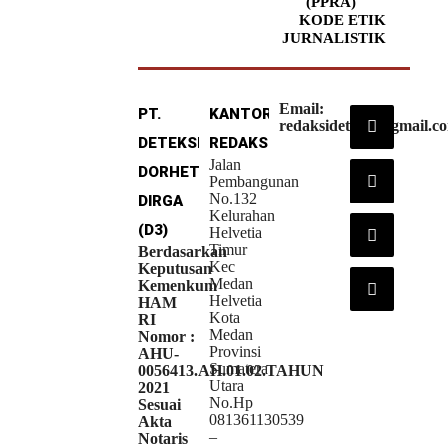
(PPRA)
KODE ETIK
JURNALISTIK
Email:
PT.
KANTOR
redaksideteksi@gmail.c
DETEKSI
REDAKSI
Jalan
DORHETA
Pembangunan
No.132
DIRGA
Kelurahan
(D3)
Helvetia
Timur
Berdasarkan
Kec
Keputusan
Medan
Kemenkum
Helvetia
HAM
Kota
RI
Medan
Nomor :
Provinsi
AHU-
Sumatera
0056413.AH.01.02.TAHUN
Utara
2021
No.Hp
Sesuai
081361130539
Akta
–
Notaris