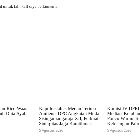
i untuk lain kali saya berkomentar.
X
Pinterest
WhatsApp
dan Rico Waas
Kapolrestabes Medan Terima
Komisi IV DPRD
di Duta Ayah
Audiensi DPC Angkatan Muda
Mediasi Keluha
Sisingamangaraja XII, Perkuat
Ponco Warno Ter
Sinergitas Jaga Kamtibmas
Kebisingan Pabr
5 Agustus 2026
5 Agustus 2026