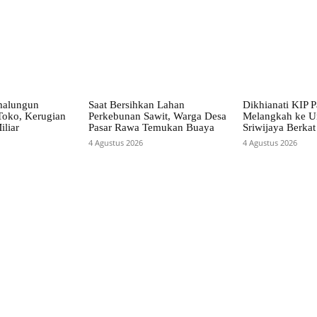
malungun
Saat Bersihkan Lahan
Dikhianati KIP P
Toko, Kerugian
Perkebunan Sawit, Warga Desa
Melangkah ke Un
iliar
Pasar Rawa Temukan Buaya
Sriwijaya Berka
4 Agustus 2026
4 Agustus 2026