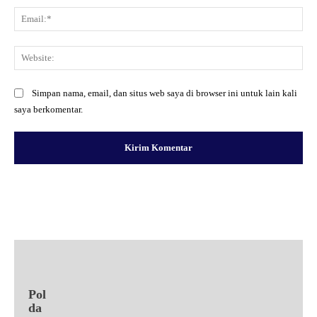
Ema
Web
Simpan nama, email, dan situs web saya di browser ini untuk lain kali
saya berkomentar.
Facebook
X
Pinterest
WhatsApp
Pol
da