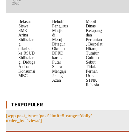
2026
Belasan
Heboh!
Mobil
Siswa
Pengurus
Dinas
SMK
Masjid
Ketapang
Arina
di
dan
Sidikalan
Mesuji
Pertanian
g
Ditegur
, Berpelat
dilarikan
Oknum
Hitam,
ke RSUD
DPRD
Tumiur
Sidikalan
karena
Gultom
g, Diduga
Putar
Sebut
Akibat
Suara
Tidak
Konsumsi
Mengaji
Pernah
MBG
Jelang
Urus
Azan
STNK
Rahasia
TERPOPULER
[wpp post_type='post' limit=5 range='daily'
order_by='views']