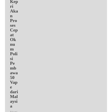
Kep
ri
Aka
n
Pro
ses
Cep
at
Ok
nu
m
Poli
si
Pe
mb
awa
50
Vap
e
dari
Mal
aysi
a
3 Juni