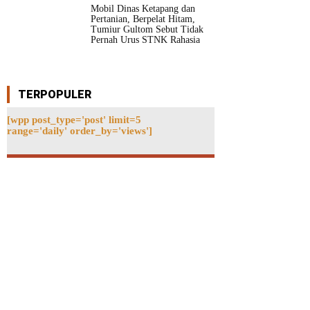
Mobil Dinas Ketapang dan
Pertanian, Berpelat Hitam,
Tumiur Gultom Sebut Tidak
Pernah Urus STNK Rahasia
TERPOPULER
[wpp post_type='post' limit=5
range='daily' order_by='views']