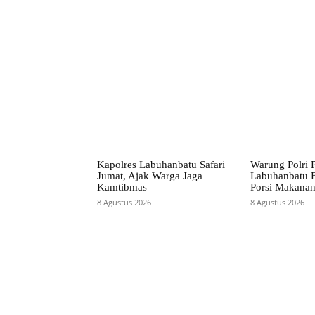
Facebook
Bagikan
Kapolres Labuhanbatu Safari
Warung Polri P
Jumat, Ajak Warga Jaga
Labuhanbatu 
Kamtibmas
Porsi Makana
8 Agustus 2026
8 Agustus 2026