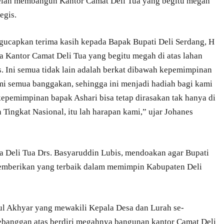
telah membangun Kantor Camat Deli Tua yang begitu megah
egis.
gucapkan terima kasih kepada Bapak Bupati Deli Serdang, H
 Kantor Camat Deli Tua yang begitu megah di atas lahan
is. Ini semua tidak lain adalah berkat dibawah kepemimpinan
i semua banggakan, sehingga ini menjadi hadiah bagi kami
epemimpinan bapak Ashari bisa tetap dirasakan tak hanya di
 Tingkat Nasional, itu lah harapan kami,” ujar Johanes
a Deli Tua Drs. Basyaruddin Lubis, mendoakan agar Bupati
memberikan yang terbaik dalam memimpin Kabupaten Deli
l Akhyar yang mewakili Kepala Desa dan Lurah se-
banggan atas berdiri megahnya bangunan kantor Camat Deli