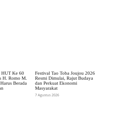
o HUT Ke 60
Festival Tao Toba Joujou 2026
s H. Romo M.
Resmi Dimulai, Rajut Budaya
 Harus Berada
dan Perkuat Ekonomi
an
Masyarakat
7 Agustus 2026