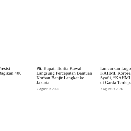
X
Pinterest
WhatsApp
resisi
Plt. Bupati Tiorita Kawal
Luncurkan Log
Bagikan 400
Langsung Percepatan Bantuan
KAHMI, Korpre
n
Korban Banjir Langkat ke
Syafii, “KAHMI
Jakarta
di Garda Terdep
7 Agustus 2026
7 Agustus 2026