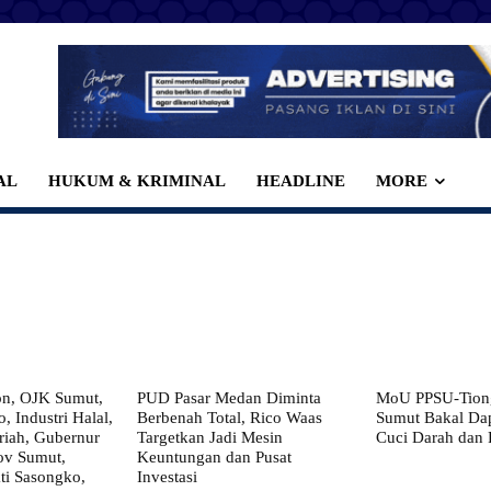
AL
HUKUM & KRIMINAL
HEADLINE
MORE
on, OJK Sumut,
PUD Pasar Medan Diminta
MoU PPSU-Tiong
, Industri Halal,
Berbenah Total, Rico Waas
Sumut Bakal Da
iah, Gubernur
Targetkan Jadi Mesin
Cuci Darah dan
ov Sumut,
Keuntungan dan Pusat
i Sasongko,
Investasi