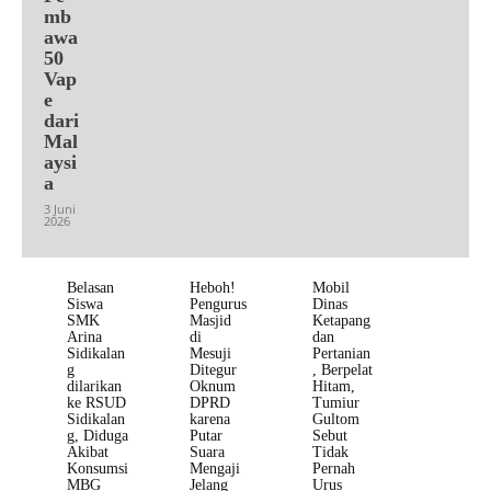
mb
awa
50
Vap
e
dari
Mal
aysi
a
3 Juni
2026
Belasan
Heboh!
Mobil
Siswa
Pengurus
Dinas
SMK
Masjid
Ketapang
Arina
di
dan
Sidikalan
Mesuji
Pertanian
g
Ditegur
, Berpelat
dilarikan
Oknum
Hitam,
ke RSUD
DPRD
Tumiur
Sidikalan
karena
Gultom
g, Diduga
Putar
Sebut
Akibat
Suara
Tidak
Konsumsi
Mengaji
Pernah
MBG
Jelang
Urus