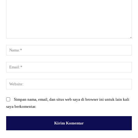
Komentar:
Na
Ema
Web
Simpan nama, email, dan situs web saya di browser ini untuk lain kali
saya berkomentar.