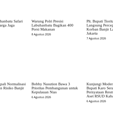
hanbatu Safari
Warung Polri Presisi
Plt. Bupati Tiori
arga Jaga
Labuhanbatu Bagikan 400
Langsung Perce
Porsi Makanan
Korban Banjir L
Jakarta
8 Agustus 2026
7 Agustus 2026
pali Normalisasi
Bobby Nasution Bawa 3
Kunjungi Mode
n Risiko Banjir
Prioritas Pembangunan untuk
Bupati Karo Ser
Kepulauan Nias
Pernyataan Resm
Aset RSUD Kab
6 Agustus 2026
6 Agustus 2026