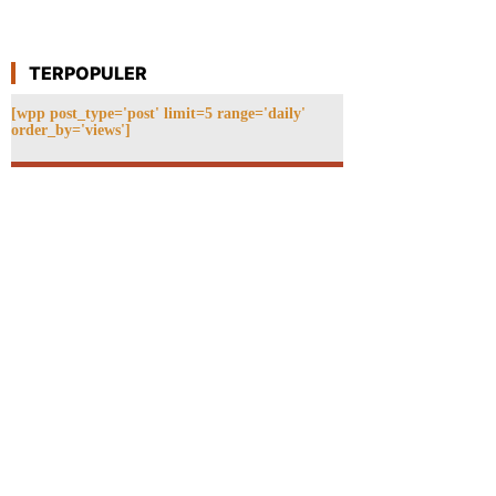
TERPOPULER
[wpp post_type='post' limit=5 range='daily'
order_by='views']