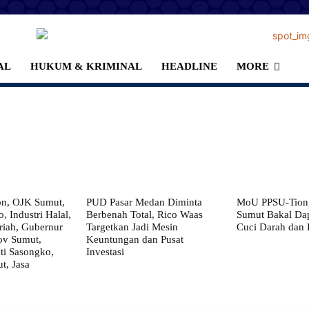
AL
HUKUM & KRIMINAL
HEADLINE
MORE
on, OJK Sumut,
PUD Pasar Medan Diminta
MoU PPSU-Tiong
, Industri Halal,
Berbenah Total, Rico Waas
Sumut Bakal Da
iah, Gubernur
Targetkan Jadi Mesin
Cuci Darah dan
ov Sumut,
Keuntungan dan Pusat
i Sasongko,
Investasi
, Jasa