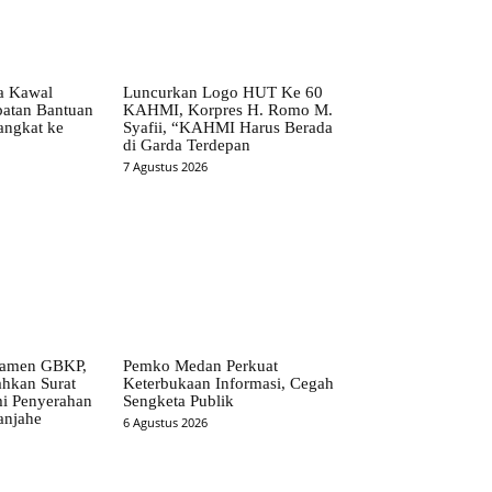
ta Kawal
Luncurkan Logo HUT Ke 60
patan Bantuan
KAHMI, Korpres H. Romo M.
angkat ke
Syafii, “KAHMI Harus Berada
di Garda Terdepan
7 Agustus 2026
ramen GBKP,
Pemko Medan Perkuat
ahkan Surat
Keterbukaan Informasi, Cegah
i Penyerahan
Sengketa Publik
anjahe
6 Agustus 2026