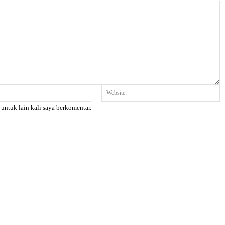
Email:*
W
 untuk lain kali saya berkomentar.
X
Pinterest
WhatsApp