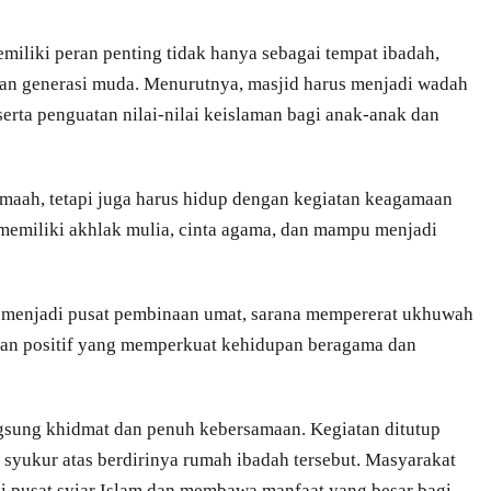
iliki peran penting tidak hanya sebagai tempat ibadah,
dan generasi muda. Menurutnya, masjid harus menjadi wadah
erta penguatan nilai-nilai keislaman bagi anak-anak dan
amaah, tetapi juga harus hidup dengan kegiatan keagamaan
emiliki akhlak mulia, cinta agama, dan mampu menjadi
t menjadi pusat pembinaan umat, sarana mempererat ukhuwah
atan positif yang memperkuat kehidupan beragama dan
gsung khidmat dan penuh kebersamaan. Kegiatan ditutup
syukur atas berdirinya rumah ibadah tersebut. Masyarakat
di pusat syiar Islam dan membawa manfaat yang besar bagi