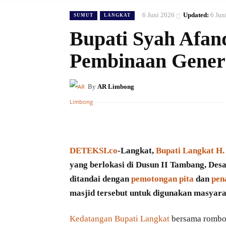
6 Juni 2026
Updated:
6 Jun
SUMUT
LANGKAT
Bupati Syah Afan
Pembinaan Gener
By
AR Limbong
DETEKSI.co
-Langkat,
Bupati Langkat H.
yang berlokasi di Dusun II Tambang, Des
ditandai dengan
pemotongan pita
dan
pen
masjid tersebut untuk digunakan masyar
Kedatangan Bupati Langkat
bersama rombon