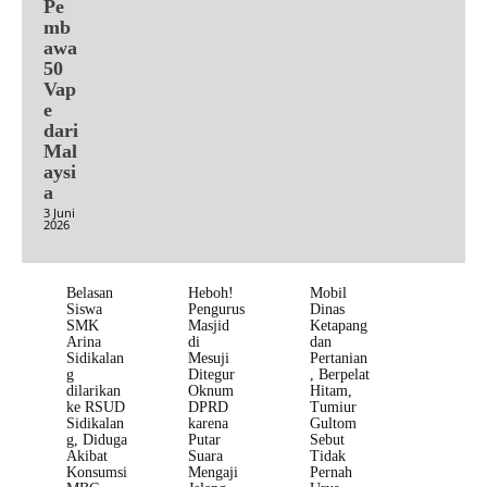
Pe
mb
awa
50
Vap
e
dari
Mal
aysi
a
3 Juni
2026
Belasan
Heboh!
Mobil
Siswa
Pengurus
Dinas
SMK
Masjid
Ketapang
Arina
di
dan
Sidikalan
Mesuji
Pertanian
g
Ditegur
, Berpelat
dilarikan
Oknum
Hitam,
ke RSUD
DPRD
Tumiur
Sidikalan
karena
Gultom
g, Diduga
Putar
Sebut
Akibat
Suara
Tidak
Konsumsi
Mengaji
Pernah