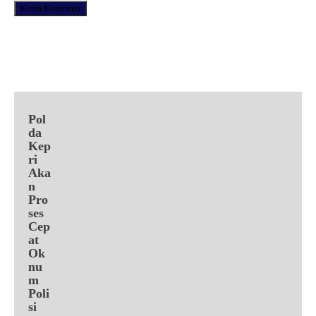
Facebook
X
Pinterest
WhatsApp
Pol
da
Kep
ri
Aka
n
Pro
ses
Cep
at
Ok
nu
m
Poli
si