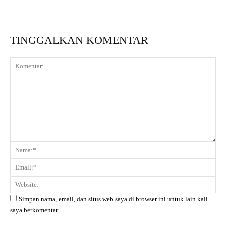
TINGGALKAN KOMENTAR
Komentar:
Na
Ema
Web
Simpan nama, email, dan situs web saya di browser ini untuk lain kali
saya berkomentar.