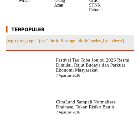
MBG
Jelang
Urus
Azan
STNK
Rahasia
TERPOPULER
[wpp post_type='post' limit=5 range='daily' order_by='views']
Festival Tao Toba Joujou 2026 Resmi
Dimulai, Rajut Budaya dan Perkuat
Ekonomi Masyarakat
7 Agustus 2026
CitraLand Sampali Normalisasi
Drainase, Tekan Risiko Banjir
7 Agustus 2026