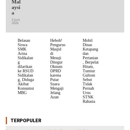
Mal
aysi
a
3 Juni
2026
Belasan
Heboh!
Mobil
Siswa
Pengurus
Dinas
SMK
Masjid
Ketapang
Arina
di
dan
Sidikalan
Mesuji
Pertanian
g
Ditegur
, Berpelat
dilarikan
Oknum
Hitam,
ke RSUD
DPRD
Tumiur
Sidikalan
karena
Gultom
g, Diduga
Putar
Sebut
Akibat
Suara
Tidak
Konsumsi
Mengaji
Pernah
MBG
Jelang
Urus
Azan
STNK
Rahasia
TERPOPULER