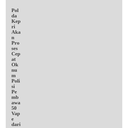
Pol
da
Kep
ri
Aka
n
Pro
ses
Cep
at
Ok
nu
m
Poli
si
Pe
mb
awa
50
Vap
e
dari