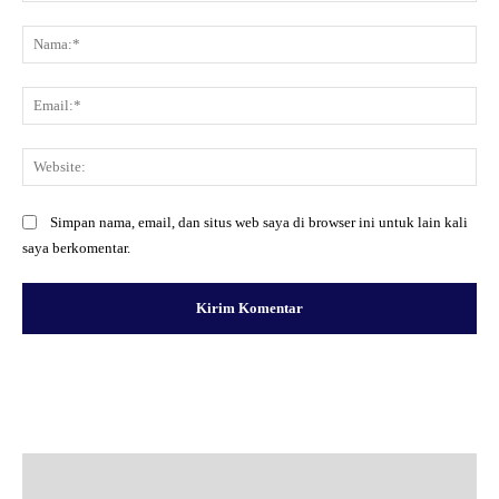
Komentar:
Na
Ema
Web
Simpan nama, email, dan situs web saya di browser ini untuk lain kali
saya berkomentar.
Facebook
X
Pinterest
WhatsApp