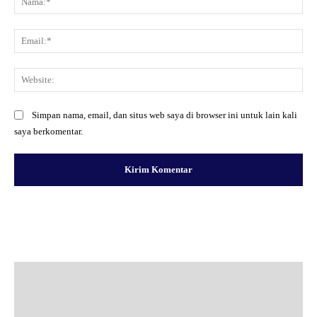
Ema
Web
Simpan nama, email, dan situs web saya di browser ini untuk lain kali
saya berkomentar.
Facebook
X
Pinterest
WhatsApp