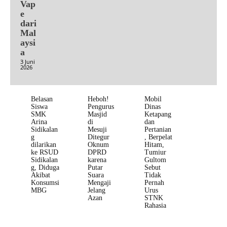
Vap
e
dari
Mal
aysi
a
3 Juni
2026
Belasan
Heboh!
Mobil
Siswa
Pengurus
Dinas
SMK
Masjid
Ketapang
Arina
di
dan
Sidikalan
Mesuji
Pertanian
g
Ditegur
, Berpelat
dilarikan
Oknum
Hitam,
ke RSUD
DPRD
Tumiur
Sidikalan
karena
Gultom
g, Diduga
Putar
Sebut
Akibat
Suara
Tidak
Konsumsi
Mengaji
Pernah
MBG
Jelang
Urus
Azan
STNK
Rahasia