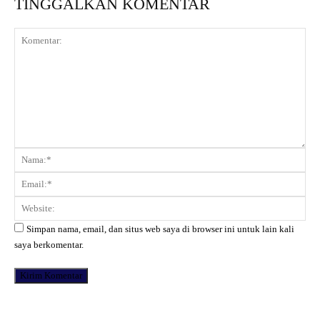
TINGGALKAN KOMENTAR
Komentar:
Na
Ema
Web
Simpan nama, email, dan situs web saya di browser ini untuk lain kali
saya berkomentar.
Facebook
X
Pinterest
WhatsApp