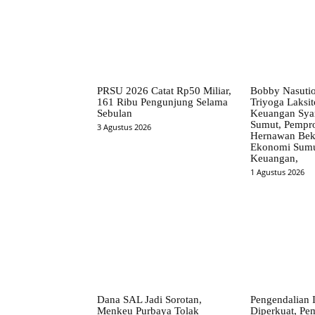
PRSU 2026 Catat Rp50 Miliar,
Bobby Nasuti
161 Ribu Pengunjung Selama
Triyoga Laksito
Sebulan
Keuangan Syar
Sumut, Pempr
3 Agustus 2026
Hernawan Bekt
Ekonomi Sumut
Keuangan,
1 Agustus 2026
Dana SAL Jadi Sorotan,
Pengendalian I
Menkeu Purbaya Tolak
Diperkuat, Pe