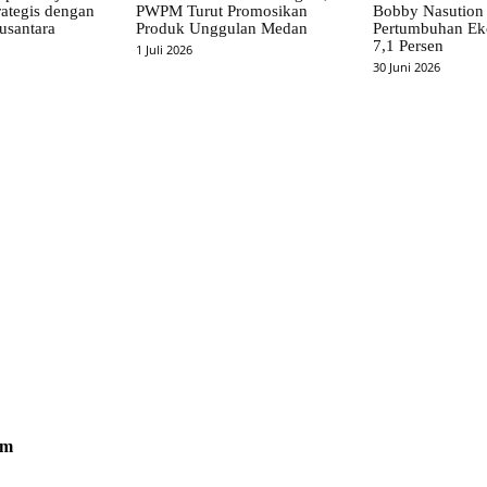
rategis dengan
PWPM Turut Promosikan
Bobby Nasution 
usantara
Produk Unggulan Medan
Pertumbuhan Ek
7,1 Persen
1 Juli 2026
30 Juni 2026
om