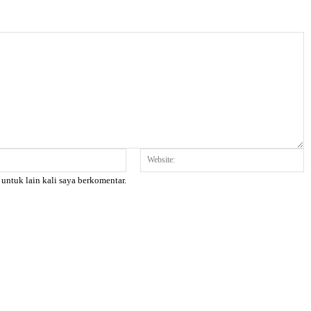
Email:*
W
 untuk lain kali saya berkomentar.
X
Pinterest
WhatsApp