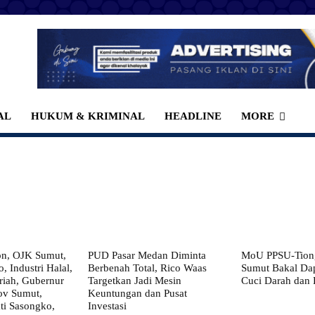
AL
HUKUM & KRIMINAL
HEADLINE
MORE
on, OJK Sumut,
PUD Pasar Medan Diminta
MoU PPSU-Tiong
, Industri Halal,
Berbenah Total, Rico Waas
Sumut Bakal Da
iah, Gubernur
Targetkan Jadi Mesin
Cuci Darah dan
ov Sumut,
Keuntungan dan Pusat
i Sasongko,
Investasi