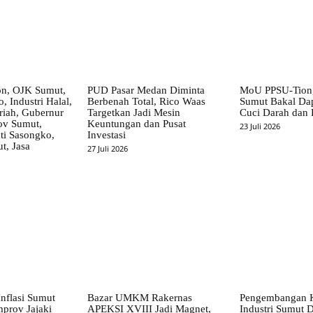
on, OJK Sumut,
PUD Pasar Medan Diminta
MoU PPSU-Tiong
, Industri Halal,
Berbenah Total, Rico Waas
Sumut Bakal Da
iah, Gubernur
Targetkan Jadi Mesin
Cuci Darah dan
ov Sumut,
Keuntungan dan Pusat
23 Juli 2026
i Sasongko,
Investasi
, Jasa
27 Juli 2026
nflasi Sumut
Bazar UMKM Rakernas
Pengembangan 
mprov Jajaki
APEKSI XVIII Jadi Magnet,
Industri Sumut D