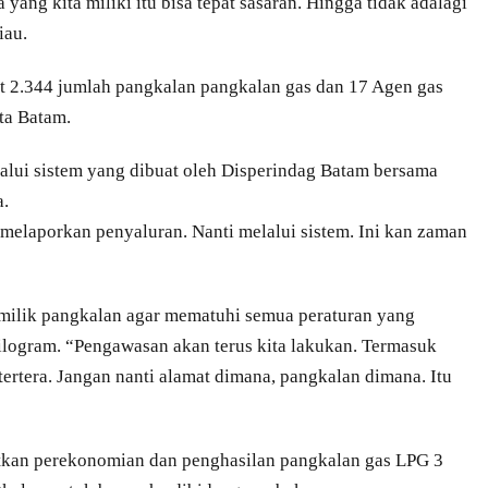
 yang kita miliki itu bisa tepat sasaran. Hingga tidak adalagi
iau.
apat 2.344 jumlah pangkalan pangkalan gas dan 17 Agen gas
ta Batam.
lalui sistem yang dibuat oleh Disperindag Batam bersama
a.
laporkan penyaluran. Nanti melalui sistem. Ini kan zaman
milik pangkalan agar mematuhi semua peraturan yang
kilogram. “Pengawasan akan terus kita lakukan. Termasuk
tertera. Jangan nanti alamat dimana, pangkalan dimana. Itu
atkan perekonomian dan penghasilan pangkalan gas LPG 3