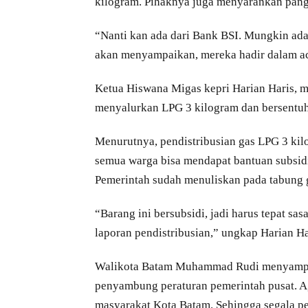
kilogram. Pihaknya juga menyarankan pang
“Nanti kan ada dari Bank BSI. Mungkin ad
akan menyampaikan, mereka hadir dalam aca
Ketua Hiswana Migas kepri Harian Haris, 
menyalurkan LPG 3 kilogram dan bersentu
Menurutnya, pendistribusian gas LPG 3 kilo
semua warga bisa mendapat bantuan subsidi 
Pemerintah sudah menuliskan pada tabung g
“Barang ini bersubsidi, jadi harus tepat sa
laporan pendistribusian,” ungkap Harian H
Walikota Batam Muhammad Rudi menyampaik
penyambung peraturan pemerintah pusat. A
masyarakat Kota Batam. Sehingga segala per