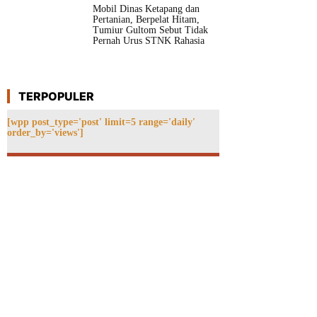
Mobil Dinas Ketapang dan
Pertanian, Berpelat Hitam,
Tumiur Gultom Sebut Tidak
Pernah Urus STNK Rahasia
TERPOPULER
[wpp post_type='post' limit=5 range='daily'
order_by='views']