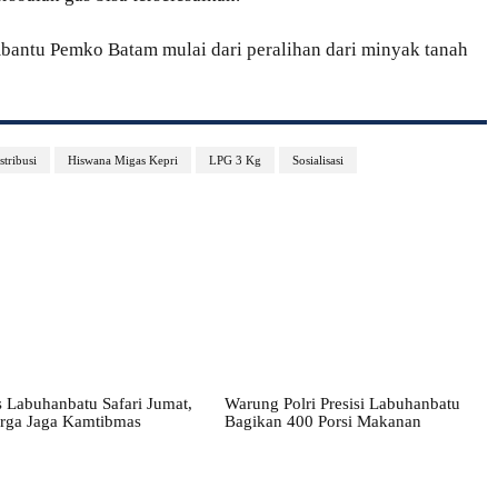
antu Pemko Batam mulai dari peralihan dari minyak tanah
stribusi
Hiswana Migas Kepri
LPG 3 Kg
Sosialisasi
 Labuhanbatu Safari Jumat,
Warung Polri Presisi Labuhanbatu
rga Jaga Kamtibmas
Bagikan 400 Porsi Makanan