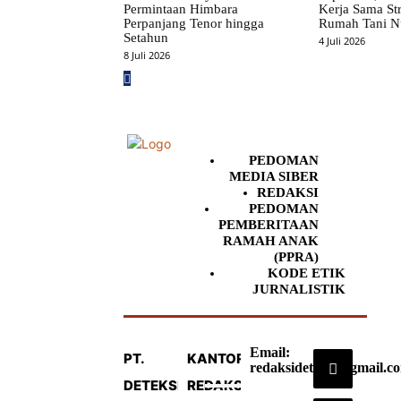
Permintaan Himbara
Kerja Sama St
Perpanjang Tenor hingga
Rumah Tani N
Setahun
4 Juli 2026
8 Juli 2026
PEDOMAN
MEDIA SIBER
REDAKSI
PEDOMAN
PEMBERITAAN
RAMAH ANAK
(PPRA)
KODE ETIK
JURNALISTIK
Email:
PT.
KANTOR
redaksideteksi@gmail.c
DETEKSI
REDAKSI